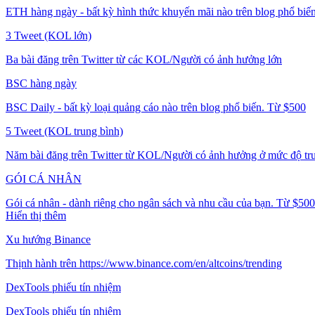
ETH hàng ngày - bất kỳ hình thức khuyến mãi nào trên blog phổ biế
3 Tweet (KOL lớn)
Ba bài đăng trên Twitter từ các KOL/Người có ảnh hưởng lớn
BSC hàng ngày
BSC Daily - bất kỳ loại quảng cáo nào trên blog phổ biến. Từ $500
5 Tweet (KOL trung bình)
Năm bài đăng trên Twitter từ KOL/Người có ảnh hưởng ở mức độ tr
GÓI CÁ NHÂN
Gói cá nhân - dành riêng cho ngân sách và nhu cầu của bạn. Từ $500
Hiển thị thêm
Xu hướng Binance
Thịnh hành trên https://www.binance.com/en/altcoins/trending
DexTools phiếu tín nhiệm
DexTools phiếu tín nhiệm