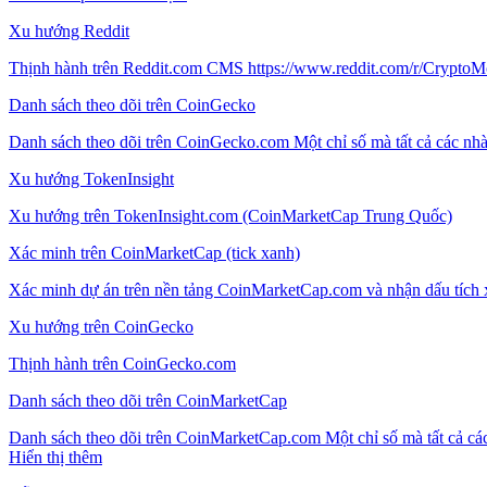
Xu hướng Reddit
Thịnh hành trên Reddit.com CMS https://www.reddit.com/r/CryptoM
Danh sách theo dõi trên CoinGecko
Danh sách theo dõi trên CoinGecko.com Một chỉ số mà tất cả các nhà
Xu hướng TokenInsight
Xu hướng trên TokenInsight.com (CoinMarketCap Trung Quốc)
Xác minh trên CoinMarketCap (tick xanh)
Xác minh dự án trên nền tảng CoinMarketCap.com và nhận dấu tích
Xu hướng trên CoinGecko
Thịnh hành trên CoinGecko.com
Danh sách theo dõi trên CoinMarketCap
Danh sách theo dõi trên CoinMarketCap.com Một chỉ số mà tất cả các
Hiển thị thêm