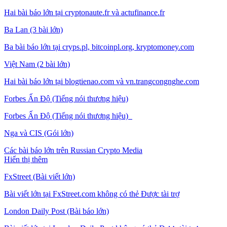
Hai bài báo lớn tại cryptonaute.fr và actufinance.fr
Ba Lan (3 bài lớn)
Ba bài báo lớn tại cryps.pl, bitcoinpl.org, kryptomoney.com
Việt Nam (2 bài lớn)
Hai bài báo lớn tại blogtienao.com và vn.trangcongnghe.com
Forbes Ấn Độ (Tiếng nói thương hiệu)
Forbes Ấn Độ (Tiếng nói thương hiệu)
Nga và CIS (Gói lớn)
Các bài báo lớn trên Russian Crypto Media
Hiển thị thêm
FxStreet (Bài viết lớn)
Bài viết lớn tại FxStreet.com không có thẻ Được tài trợ
London Daily Post (Bài báo lớn)