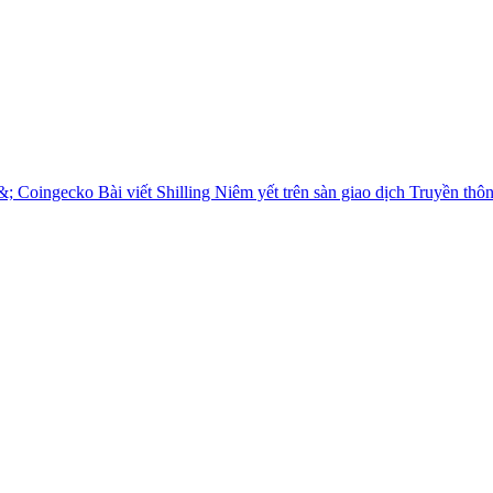
&; Coingecko
Bài viết Shilling
Niêm yết trên sàn giao dịch
Truyền thô