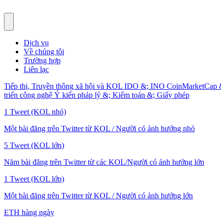
Dịch vụ
Về chúng tôi
Trường hợp
Liên lạc
Tiếp thị, Truyền thông xã hội và KOL
IDO &; INO
CoinMarketCap 
triển công nghệ
Ý kiến pháp lý &; Kiểm toán &; Giấy phép
1 Tweet (KOL nhỏ)
Một bài đăng trên Twitter từ KOL / Người có ảnh hưởng nhỏ
5 Tweet (KOL lớn)
Năm bài đăng trên Twitter từ các KOL/Người có ảnh hưởng lớn
1 Tweet (KOL lớn)
Một bài đăng trên Twitter từ KOL / Người có ảnh hưởng lớn
ETH hàng ngày