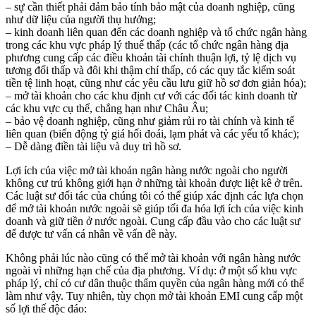
– sự cần thiết phải đảm bảo tính bảo mật của doanh nghiệp, cũng
như dữ liệu của người thụ hưởng;
– kinh doanh liên quan đến các doanh nghiệp và tổ chức ngân hàng
trong các khu vực pháp lý thuế thấp (các tổ chức ngân hàng địa
phương cung cấp các điều khoản tài chính thuận lợi, tỷ lệ dịch vụ
tương đối thấp và đôi khi thậm chí thấp, có các quy tắc kiểm soát
tiền tệ linh hoạt, cũng như các yêu cầu lưu giữ hồ sơ đơn giản hóa);
– mở tài khoản cho các khu định cư với các đối tác kinh doanh từ
các khu vực cụ thể, chẳng hạn như Châu Âu;
– bảo vệ doanh nghiệp, cũng như giảm rủi ro tài chính và kinh tế
liên quan (biến động tỷ giá hối đoái, lạm phát và các yếu tố khác);
– Dễ dàng điền tài liệu và duy trì hồ sơ.
Lợi ích của việc mở tài khoản ngân hàng nước ngoài cho người
không cư trú không giới hạn ở những tài khoản được liệt kê ở trên.
Các luật sư đối tác của chúng tôi có thể giúp xác định các lựa chọn
để mở tài khoản nước ngoài sẽ giúp tối đa hóa lợi ích của việc kinh
doanh và giữ tiền ở nước ngoài. Cung cấp đầu vào cho các luật sư
để được tư vấn cá nhân về vấn đề này.
Không phải lúc nào cũng có thể mở tài khoản với ngân hàng nước
ngoài vì những hạn chế của địa phương. Ví dụ: ở một số khu vực
pháp lý, chỉ có cư dân thuộc thẩm quyền của ngân hàng mới có thể
làm như vậy. Tuy nhiên, tùy chọn mở tài khoản EMI cung cấp một
số lợi thế độc đáo: