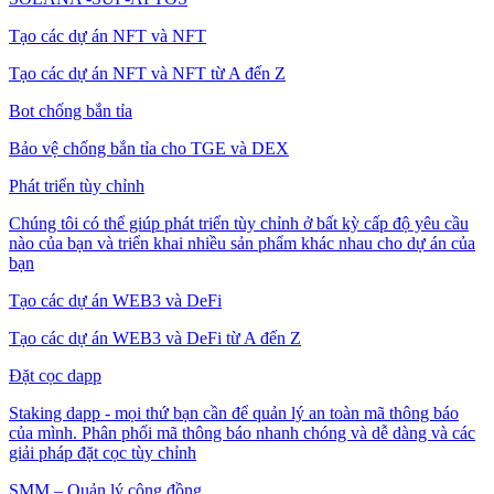
Tạo các dự án NFT và NFT
Tạo các dự án NFT và NFT từ A đến Z
Bot chống bắn tỉa
Bảo vệ chống bắn tỉa cho TGE và DEX
Phát triển tùy chỉnh
Chúng tôi có thể giúp phát triển tùy chỉnh ở bất kỳ cấp độ yêu cầu
nào của bạn và triển khai nhiều sản phẩm khác nhau cho dự án của
bạn
Tạo các dự án WEB3 và DeFi
Tạo các dự án WEB3 và DeFi từ A đến Z
Đặt cọc dapp
Staking dapp - mọi thứ bạn cần để quản lý an toàn mã thông báo
của mình. Phân phối mã thông báo nhanh chóng và dễ dàng và các
giải pháp đặt cọc tùy chỉnh
SMM – Quản lý cộng đồng