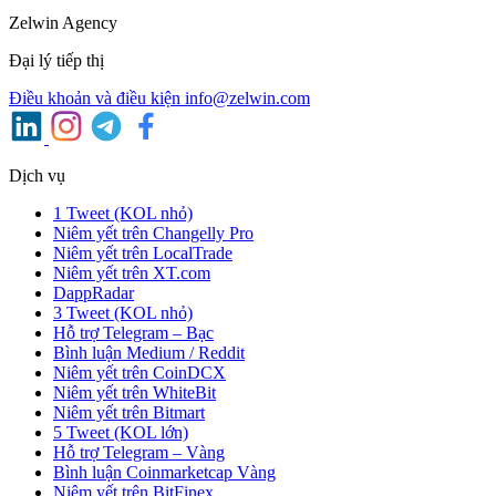
Zelwin Agency
Đại lý tiếp thị
Điều khoản và điều kiện
info@zelwin.com
Dịch vụ
1 Tweet (KOL nhỏ)
Niêm yết trên Changelly Pro
Niêm yết trên LocalTrade
Niêm yết trên XT.com
DappRadar
3 Tweet (KOL nhỏ)
Hỗ trợ Telegram – Bạc
Bình luận Medium / Reddit
Niêm yết trên CoinDCX
Niêm yết trên WhiteBit
Niêm yết trên Bitmart
5 Tweet (KOL lớn)
Hỗ trợ Telegram – Vàng
Bình luận Coinmarketcap Vàng
Niêm yết trên BitFinex