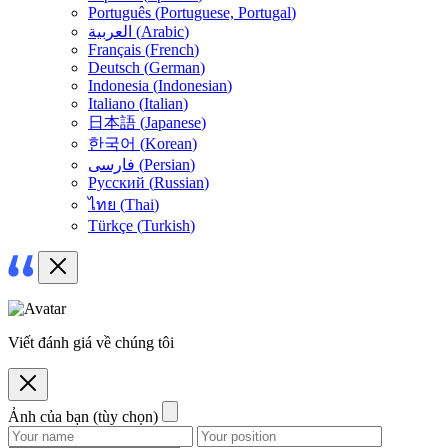
Português
(
Portuguese, Portugal
)
العربية
(
Arabic
)
Français
(
French
)
Deutsch
(
German
)
Indonesia
(
Indonesian
)
Italiano
(
Italian
)
日本語
(
Japanese
)
한국어
(
Korean
)
فارسی
(
Persian
)
Русский
(
Russian
)
ไทย
(
Thai
)
Türkçe
(
Turkish
)
Viết đánh giá về chúng tôi
Ảnh của bạn (tùy chọn)