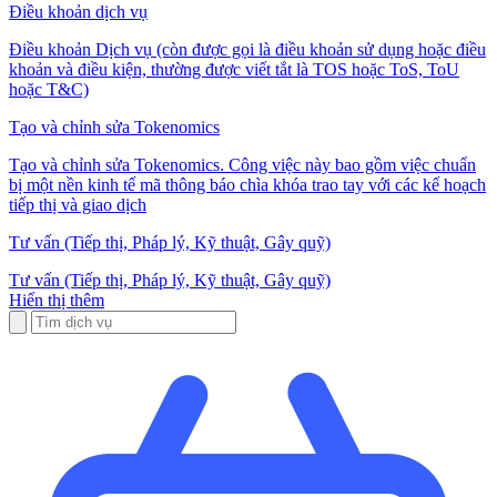
Điều khoản dịch vụ
Điều khoản Dịch vụ (còn được gọi là điều khoản sử dụng hoặc điều
khoản và điều kiện, thường được viết tắt là TOS hoặc ToS, ToU
hoặc T&C)
Tạo và chỉnh sửa Tokenomics
Tạo và chỉnh sửa Tokenomics. Công việc này bao gồm việc chuẩn
bị một nền kinh tế mã thông báo chìa khóa trao tay với các kế hoạch
tiếp thị và giao dịch
Tư vấn (Tiếp thị, Pháp lý, Kỹ thuật, Gây quỹ)
Tư vấn (Tiếp thị, Pháp lý, Kỹ thuật, Gây quỹ)
Hiển thị thêm