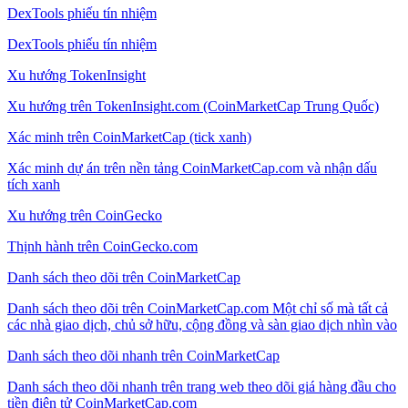
DexTools phiếu tín nhiệm
DexTools phiếu tín nhiệm
Xu hướng TokenInsight
Xu hướng trên TokenInsight.com (CoinMarketCap Trung Quốc)
Xác minh trên CoinMarketCap (tick xanh)
Xác minh dự án trên nền tảng CoinMarketCap.com và nhận dấu
tích xanh
Xu hướng trên CoinGecko
Thịnh hành trên CoinGecko.com
Danh sách theo dõi trên CoinMarketCap
Danh sách theo dõi trên CoinMarketCap.com Một chỉ số mà tất cả
các nhà giao dịch, chủ sở hữu, cộng đồng và sàn giao dịch nhìn vào
Danh sách theo dõi nhanh trên CoinMarketCap
Danh sách theo dõi nhanh trên trang web theo dõi giá hàng đầu cho
tiền điện tử CoinMarketCap.com