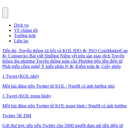
Dịch vụ
Về chúng tôi
Trường hợp
Liên lạc
Tiếp thị, Truyền thông xã hội và KOL
IDO &; INO
CoinMarketCap
&; Coingecko
Bài viết Shilling
Niêm yết trên sàn giao dịch
Truyền
thông địa phương
Truyền thông toàn cầu
Phương tiện tiền điện tử
Phát triển công nghệ
Ý kiến pháp lý &; Kiểm toán &; Giấy phép
1 Tweet (KOL nhỏ)
Một bài đăng trên Twitter từ KOL / Người có ảnh hưởng nhỏ
1 Tweet (KOL trung bình)
Một bài đăng trên Twitter từ KOL trung bình / Người có ảnh hưởng
Twitter 5K DM
Gửi thư trực tiếp trên Twitter cho 5000 người đam mê tiền điện tử