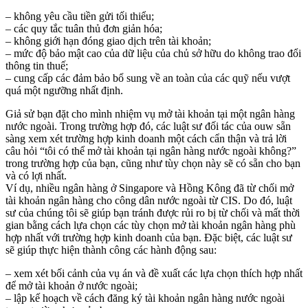
– không yêu cầu tiền gửi tối thiểu;
– các quy tắc tuân thủ đơn giản hóa;
– không giới hạn đóng giao dịch trên tài khoản;
– mức độ bảo mật cao của dữ liệu của chủ sở hữu do không trao đổi
thông tin thuế;
– cung cấp các đảm bảo bổ sung về an toàn của các quỹ nếu vượt
quá một ngưỡng nhất định.
Giả sử bạn đặt cho mình nhiệm vụ mở tài khoản tại một ngân hàng
nước ngoài. Trong trường hợp đó, các luật sư đối tác của ouw sẵn
sàng xem xét trường hợp kinh doanh một cách cẩn thận và trả lời
câu hỏi “tôi có thể mở tài khoản tại ngân hàng nước ngoài không?”
trong trường hợp của bạn, cũng như tùy chọn này sẽ có sẵn cho bạn
và có lợi nhất.
Ví dụ, nhiều ngân hàng ở Singapore và Hồng Kông đã từ chối mở
tài khoản ngân hàng cho công dân nước ngoài từ CIS. Do đó, luật
sư của chúng tôi sẽ giúp bạn tránh được rủi ro bị từ chối và mất thời
gian bằng cách lựa chọn các tùy chọn mở tài khoản ngân hàng phù
hợp nhất với trường hợp kinh doanh của bạn. Đặc biệt, các luật sư
sẽ giúp thực hiện thành công các hành động sau:
– xem xét bối cảnh của vụ án và đề xuất các lựa chọn thích hợp nhất
để mở tài khoản ở nước ngoài;
– lập kế hoạch về cách đăng ký tài khoản ngân hàng nước ngoài