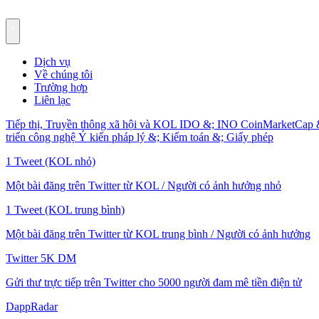
Dịch vụ
Về chúng tôi
Trường hợp
Liên lạc
Tiếp thị, Truyền thông xã hội và KOL
IDO &; INO
CoinMarketCap 
triển công nghệ
Ý kiến pháp lý &; Kiểm toán &; Giấy phép
1 Tweet (KOL nhỏ)
Một bài đăng trên Twitter từ KOL / Người có ảnh hưởng nhỏ
1 Tweet (KOL trung bình)
Một bài đăng trên Twitter từ KOL trung bình / Người có ảnh hưởng
Twitter 5K DM
Gửi thư trực tiếp trên Twitter cho 5000 người đam mê tiền điện tử
DappRadar