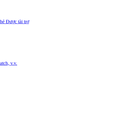
hẻ Được tài trợ
tch, v.v.