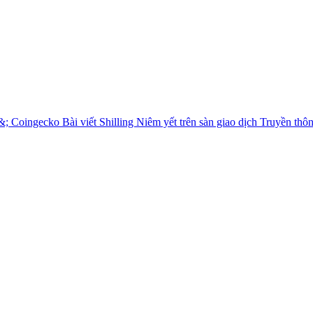
&; Coingecko
Bài viết Shilling
Niêm yết trên sàn giao dịch
Truyền thô