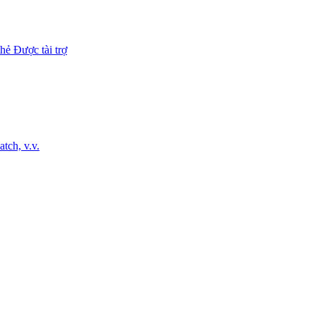
hẻ Được tài trợ
tch, v.v.