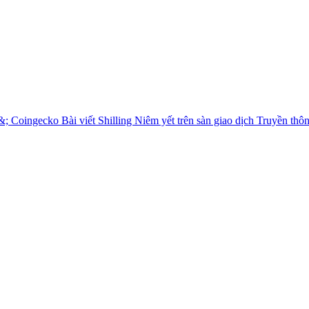
&; Coingecko
Bài viết Shilling
Niêm yết trên sàn giao dịch
Truyền thô