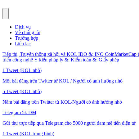
Dịch vụ
Về chúng tôi
Trường hợp
Liên lạc
Tiếp thị, Truyền thông xã hội và KOL
IDO &; INO
CoinMarketCap 
triển công nghệ
Ý kiến pháp lý &; Kiểm toán &; Giấy phép
1 Tweet (KOL nhỏ)
Một bài đăng trên Twitter từ KOL / Người có ảnh hưởng nhỏ
5 Tweet (KOL nhỏ)
Năm bài đăng trên Twitter từ KOL/Người có ảnh hưởng nhỏ
Telegram 5k DM
Gửi thư trực tiếp qua Telegram cho 5000 người đam mê tiền điện tử
1 Tweet (KOL trung bình)