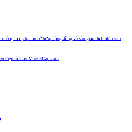
 nhà giao dịch, chủ sở hữu, cộng đồng và sàn giao dịch nhìn vào
tiền điện tử CoinMarketCap.com
)