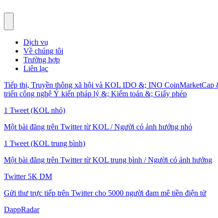
Dịch vụ
Về chúng tôi
Trường hợp
Liên lạc
Tiếp thị, Truyền thông xã hội và KOL
IDO &; INO
CoinMarketCap 
triển công nghệ
Ý kiến pháp lý &; Kiểm toán &; Giấy phép
1 Tweet (KOL nhỏ)
Một bài đăng trên Twitter từ KOL / Người có ảnh hưởng nhỏ
1 Tweet (KOL trung bình)
Một bài đăng trên Twitter từ KOL trung bình / Người có ảnh hưởng
Twitter 5K DM
Gửi thư trực tiếp trên Twitter cho 5000 người đam mê tiền điện tử
DappRadar