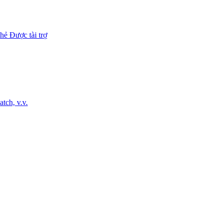
hẻ Được tài trợ
tch, v.v.