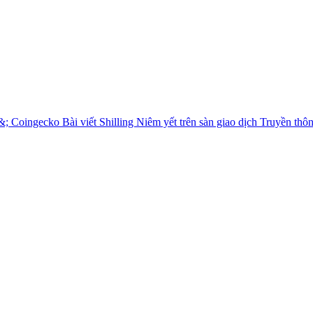
&; Coingecko
Bài viết Shilling
Niêm yết trên sàn giao dịch
Truyền thô