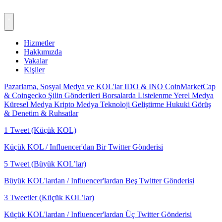
Hizmetler
Hakkımızda
Vakalar
Kişiler
Pazarlama, Sosyal Medya ve KOL'lar
IDO & INO
CoinMarketCap
& Coingecko
Şilin Gönderileri
Borsalarda Listelenme
Yerel Medya
Küresel Medya
Kripto Medya
Teknoloji Geliştirme
Hukuki Görüş
& Denetim & Ruhsatlar
1 Tweet (Küçük KOL)
Küçük KOL / Influencer'dan Bir Twitter Gönderisi
5 Tweet (Büyük KOL’lar)
Büyük KOL'lardan / Influencer'lardan Beş Twitter Gönderisi
3 Tweetler (Küçük KOL’lar)
Küçük KOL'lardan / Influencer'lardan Üç Twitter Gönderisi