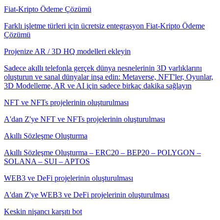
Fiat-Kripto Ödeme Çözümü
Farklı işletme türleri için ücretsiz entegrasyon Fiat-Kripto Ödeme
Çözümü
Projenize AR / 3D HQ modelleri ekleyin
Sadece akıllı telefonla gerçek dünya nesnelerinin 3D varlıklarını
oluşturun ve sanal dünyalar inşa edin: Metaverse, NFT'ler, Oyunlar,
3D Modelleme, AR ve AI için sadece birkaç dakika sağlayın
NFT ve NFTs projelerinin oluşturulması
A'dan Z'ye NFT ve NFTs projelerinin oluşturulması
Akıllı Sözleşme Oluşturma
Akıllı Sözleşme Oluşturma – ERC20 – BEP20 – POLYGON –
SOLANA – SUI – APTOS
WEB3 ve DeFi projelerinin oluşturulması
A'dan Z'ye WEB3 ve DeFi projelerinin oluşturulması
Keskin nişancı karşıtı bot