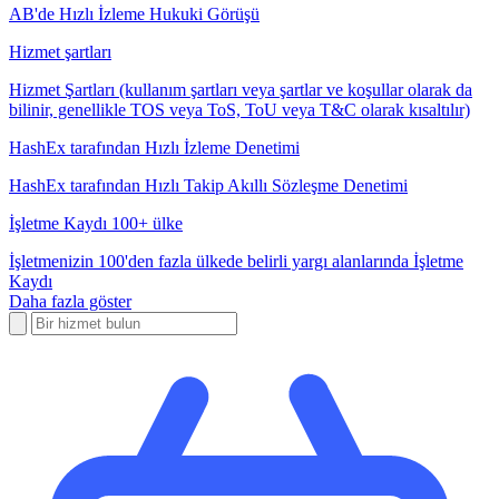
AB'de Hızlı İzleme Hukuki Görüşü
Hizmet şartları
Hizmet Şartları (kullanım şartları veya şartlar ve koşullar olarak da
bilinir, genellikle TOS veya ToS, ToU veya T&C olarak kısaltılır)
HashEx tarafından Hızlı İzleme Denetimi
HashEx tarafından Hızlı Takip Akıllı Sözleşme Denetimi
İşletme Kaydı 100+ ülke
İşletmenizin 100'den fazla ülkede belirli yargı alanlarında İşletme
Kaydı
Daha fazla göster