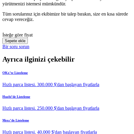
yürütmenizi istemesi mümkündür.
Tüm sorularınız için ekibimize bir talep bırakın, size en kısa sürede
cevap vereceğiz.
İsteğe göre fiyat
Sepete ekle
Bir soru sorun
Ayrıca ilginizi çekebilir
OKx’te Listeleme
Hızlı parça listesi. 300.000 $'dan başlayan fiyatlarla
Huobi’de Listeleme
Hızlı parça listesi. 250.000 $'dan başlayan fiyatlarla
Mexc’de Listeleme
Hızlı parça listesi. 40.000 $'dan başlayan fiyatlarla