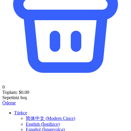
0
Toplam:
$
0.00
Sepetiniz boş
Ödeme
Türkçe
简体中文
(
Modern Çince
)
English
(
İngilizce
)
Español
(
İspanyolca
)