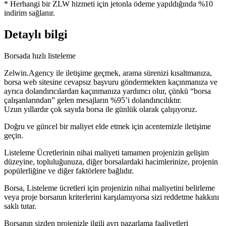
* Herhangi bir ZLW hizmeti için jetonla ödeme yapıldığında %10
indirim sağlanır.
Detaylı bilgi
Borsada hızlı listeleme
Zelwin.Agency ile iletişime geçmek, arama sürenizi kısaltmanıza,
borsa web sitesine cevapsız başvuru göndermekten kaçınmanıza ve
ayrıca dolandırıcılardan kaçınmanıza yardımcı olur, çünkü “borsa
çalışanlarından” gelen mesajların %95’i dolandırıcılıktır.
Uzun yıllardır çok sayıda borsa ile günlük olarak çalışıyoruz.
Doğru ve güncel bir maliyet elde etmek için acentemizle iletişime
geçin.
Listeleme Ücretlerinin nihai maliyeti tamamen projenizin gelişim
düzeyine, topluluğunuza, diğer borsalardaki hacimlerinize, projenin
popülerliğine ve diğer faktörlere bağlıdır.
Borsa, Listeleme ücretleri için projenizin nihai maliyetini belirleme
veya proje borsanın kriterlerini karşılamıyorsa sizi reddetme hakkını
saklı tutar.
Borsanın sizden projenizle ilgili ayrı pazarlama faaliyetleri