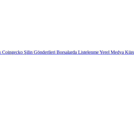
& Coingecko
Şilin Gönderileri
Borsalarda Listelenme
Yerel Medya
Kür