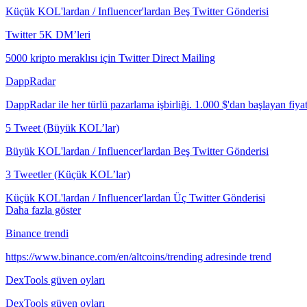
Küçük KOL'lardan / Influencer'lardan Beş Twitter Gönderisi
Twitter 5K DM’leri
5000 kripto meraklısı için Twitter Direct Mailing
DappRadar
DappRadar ile her türlü pazarlama işbirliği. 1.000 $'dan başlayan fiyat
5 Tweet (Büyük KOL’lar)
Büyük KOL'lardan / Influencer'lardan Beş Twitter Gönderisi
3 Tweetler (Küçük KOL’lar)
Küçük KOL'lardan / Influencer'lardan Üç Twitter Gönderisi
Daha fazla göster
Binance trendi
https://www.binance.com/en/altcoins/trending adresinde trend
DexTools güven oyları
DexTools güven oyları