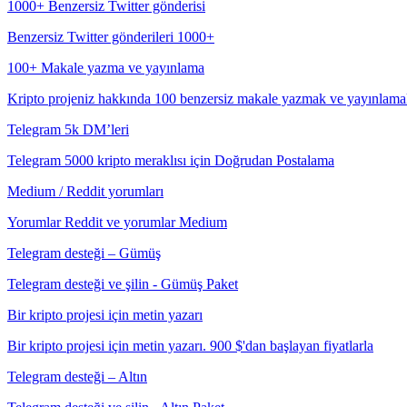
1000+ Benzersiz Twitter gönderisi
Benzersiz Twitter gönderileri 1000+
100+ Makale yazma ve yayınlama
Kripto projeniz hakkında 100 benzersiz makale yazmak ve yayınlama
Telegram 5k DM’leri
Telegram 5000 kripto meraklısı için Doğrudan Postalama
Medium / Reddit yorumları
Yorumlar Reddit ve yorumlar Medium
Telegram desteği – Gümüş
Telegram desteği ve şilin - Gümüş Paket
Bir kripto projesi için metin yazarı
Bir kripto projesi için metin yazarı. 900 $'dan başlayan fiyatlarla
Telegram desteği – Altın