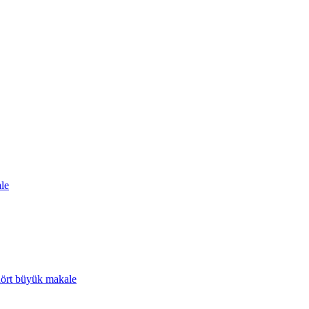
ale
 dört büyük makale