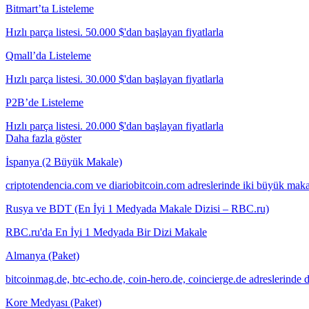
Bitmart’ta Listeleme
Hızlı parça listesi. 50.000 $'dan başlayan fiyatlarla
Qmall’da Listeleme
Hızlı parça listesi. 30.000 $'dan başlayan fiyatlarla
P2B’de Listeleme
Hızlı parça listesi. 20.000 $'dan başlayan fiyatlarla
Daha fazla göster
İspanya (2 Büyük Makale)
criptotendencia.com ve diariobitcoin.com adreslerinde iki büyük mak
Rusya ve BDT (En İyi 1 Medyada Makale Dizisi – RBC.ru)
RBC.ru'da En İyi 1 Medyada Bir Dizi Makale
Almanya (Paket)
bitcoinmag.de, btc-echo.de, coin-hero.de, coincierge.de adreslerinde
Kore Medyası (Paket)