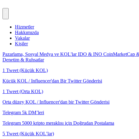
Hizmetler
Hakkımızda
Vakalar
Kişiler
Pazarlama, Sosyal Medya ve KOL'lar
IDO & INO
CoinMarketCap 
Denetim & Ruhsatlar
1 Tweet (Küçük KOL)
Küçük KOL / Influencer'dan Bir Twitter Gönderisi
1 Tweet (Orta KOL)
Orta düzey KOL / Influencer'dan bir Twitter Gönderisi
Telegram 5k DM’leri
Telegram 5000 kripto meraklısı için Doğrudan Postalama
5 Tweet (Küçük KOL’lar)