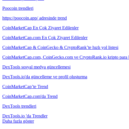
Poocoin trendleri
https://poocoin.app/ adresinde trend
CoinMarketCap En Çok Ziyaret Edilenler
CoinMarketCap.com En Çok Ziyaret Edilenler
CoinMarketCap & CoinGecko & CryptoRank’te hızlı yol listesi
CoinMarketCap.com, CoinGecko.com ve CryptoRank.io kripto para biriml
DexTools sosyal medya güncellemesi
DexTools.io'da güncelleme ve profil oluşturma
CoinMarketCap’te Trend
CoinMarketCap.com'da Trend
DexTools trendleri
DexTools.io 'da Trendler
Daha fazla göster