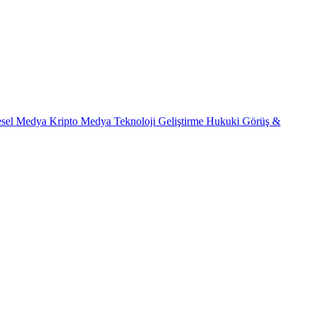
esel Medya
Kripto Medya
Teknoloji Geliştirme
Hukuki Görüş &