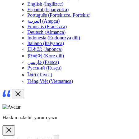
English
(
İngilizce
)
Español
(
İspanyolca
)
Português
(
Portekizce, Portekiz
)
العربية
(
Arapça
)
Français
(
Fransızca
)
Deutsch
(
Almanca
)
Indonesia
(
Endonezya dili
)
Italiano
(
İtalyanca
)
日本語
(
Japonca
)
한국어
(
Kore dili
)
فارسی
(
Farsça
)
Русский
(
Rusça
)
ไทย
(
Tayca
)
Tiếng Việt
(
Vietnamca
)
Hakkımızda bir yorum yazın