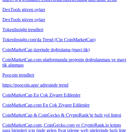
DexTools güven oyları
DexTools güven oyları
TokenInsight trendleri
TokenInsight.com'da Trend (Çin CoinMarketCap)
CoinMarketCap üzerinde doğrulama (mavi tik)
CoinMarketCap.com platformunda projenin doğrulanması ve mavi
tik alınması
Poocoin trendleri
https://poocoin.app/ adresinde trend
CoinMarketCap En Çok Ziyaret Edilenler
CoinMarketCap.com En Çok Ziyaret Edilenler
CoinMarketCap & CoinGecko & CryptoRank’te hızlı yol listesi
CoinMarketCap.com, CoinGecko.com ve CryptoRank.io kripto
para birimleri için önde gelen fiyat izleme web sitelerinde hızlı liste