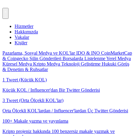
Hizmetler
Hakkımızda
Vakalar
Kişiler
Pazarlama, Sosyal Medya ve KOL'lar
IDO & INO
CoinMarketCap
& Coingecko
Şilin Gönderileri
Borsalarda Listelenme
Yerel Medya
Küresel Medya
Kripto Medya
Teknoloji Geliştirme
Hukuki Görüş
& Denetim & Ruhsatlar
1 Tweet (Küçük KOL)
Küçük KOL / Influencer'dan Bir Twitter Gönderisi
3 Tweet (Orta Ölçekli KOL’lar)
Orta Ölçekli KOL'lardan / Influencer'lardan Üç Twitter Gönderisi
100+ Makale yazma ve yayınlama
Kripto projeniz hakkında 100 benzersiz makale yazmak ve