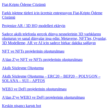
Fiat-Kripto Ödeme Çözümü
Farklı işletme türleri için ücretsiz entegrasyon Fiat-Kripto Ödeme
Çözümü
Projenize AR / 3D HQ modelleri ekleyin
Sadece akıllı telefonla gerçek dünya nesnelerinin 3D varlıklarını
oluşturun ve sanal dünyalar inşa edin: Metaverse, NFT'ler, Oyunlar,
3D Modelleme, AR ve AI için sadece birkaç dakika sağlayın
NFT ve NFTs projelerinin oluşturulması
A'dan Z'ye NFT ve NFTs projelerinin oluşturulması
Akıllı Sözleşme Oluşturma
Akıllı Sözleşme Oluşturma – ERC20 – BEP20 – POLYGON –
SOLANA – SUI – APTOS
WEB3 ve DeFi projelerinin oluşturulması
A'dan Z'ye WEB3 ve DeFi projelerinin oluşturulması
Keskin nişancı karşıtı bot