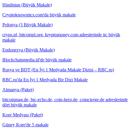
Hindistan (Büyük Makale)
Cryptoknowmics.com'da büyük makale
Polonya (3 Büyük Makale)
cryps.pl, bitcoinpl.org, kryptomoney.com adreslerinde üç büyük
makale
Endonezya (Büyük Makale)
Blockchainmedia.id'de büyük makale
Rusya ve BDT (En İyi 1 Medyada Makale Dizisi – RBC.ru)
RBC.ru'da En İyi 1 Medyada Bir Dizi Makale
Almanya (Paket)
bitcoinmag.de, btc-echo.de, coin-hero.de, coincierge.de adreslerinde
dört büyük makale
Kore Medyası (Paket)
Güney Kore'de 5 makale