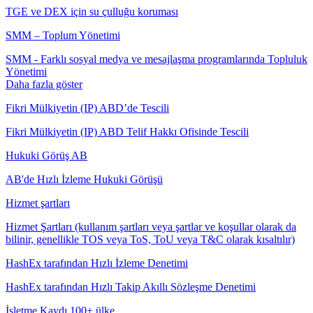
TGE ve DEX için su çulluğu koruması
SMM – Toplum Yönetimi
SMM - Farklı sosyal medya ve mesajlaşma programlarında Topluluk
Yönetimi
Daha fazla göster
Fikri Mülkiyetin (IP) ABD’de Tescili
Fikri Mülkiyetin (IP) ABD Telif Hakkı Ofisinde Tescili
Hukuki Görüş AB
AB'de Hızlı İzleme Hukuki Görüşü
Hizmet şartları
Hizmet Şartları (kullanım şartları veya şartlar ve koşullar olarak da
bilinir, genellikle TOS veya ToS, ToU veya T&C olarak kısaltılır)
HashEx tarafından Hızlı İzleme Denetimi
HashEx tarafından Hızlı Takip Akıllı Sözleşme Denetimi
İşletme Kaydı 100+ ülke