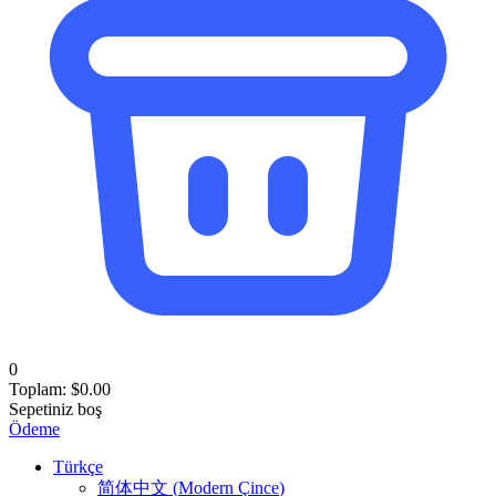
0
Toplam:
$
0.00
Sepetiniz boş
Ödeme
Türkçe
简体中文
(
Modern Çince
)