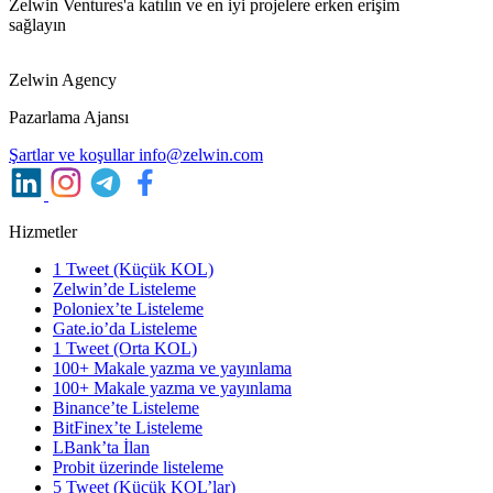
Zelwin Ventures'a katılın ve en iyi projelere erken erişim
sağlayın
Zelwin Agency
Pazarlama Ajansı
Şartlar ve koşullar
info@zelwin.com
Hizmetler
1 Tweet (Küçük KOL)
Zelwin’de Listeleme
Poloniex’te Listeleme
Gate.io’da Listeleme
1 Tweet (Orta KOL)
100+ Makale yazma ve yayınlama
100+ Makale yazma ve yayınlama
Binance’te Listeleme
BitFinex’te Listeleme
LBank’ta İlan
Probit üzerinde listeleme
5 Tweet (Küçük KOL’lar)