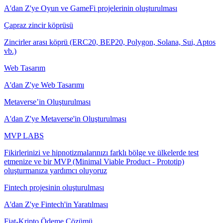
A'dan Z'ye Oyun ve GameFi projelerinin oluşturulması
Çapraz zincir köprüsü
Zincirler arası köprü (ERC20, BEP20, Polygon, Solana, Sui, Aptos
vb.)
Web Tasarım
A'dan Z'ye Web Tasarımı
Metaverse’in Oluşturulması
A'dan Z'ye Metaverse'in Oluşturulması
MVP LABS
Fikirlerinizi ve hipnotizmalarınızı farklı bölge ve ülkelerde test
etmenize ve bir MVP (Minimal Viable Product - Prototip)
oluşturmanıza yardımcı oluyoruz
Fintech projesinin oluşturulması
A'dan Z'ye Fintech'in Yaratılması
Fiat-Kripto Ödeme Çözümü