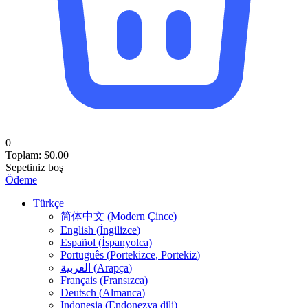
0
Toplam:
$
0.00
Sepetiniz boş
Ödeme
Türkçe
简体中文
(
Modern Çince
)
English
(
İngilizce
)
Español
(
İspanyolca
)
Português
(
Portekizce, Portekiz
)
العربية
(
Arapça
)
Français
(
Fransızca
)
Deutsch
(
Almanca
)
Indonesia
(
Endonezya dili
)