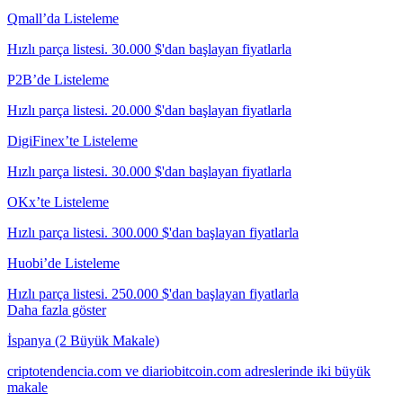
Qmall’da Listeleme
Hızlı parça listesi. 30.000 $'dan başlayan fiyatlarla
P2B’de Listeleme
Hızlı parça listesi. 20.000 $'dan başlayan fiyatlarla
DigiFinex’te Listeleme
Hızlı parça listesi. 30.000 $'dan başlayan fiyatlarla
OKx’te Listeleme
Hızlı parça listesi. 300.000 $'dan başlayan fiyatlarla
Huobi’de Listeleme
Hızlı parça listesi. 250.000 $'dan başlayan fiyatlarla
Daha fazla göster
İspanya (2 Büyük Makale)
criptotendencia.com ve diariobitcoin.com adreslerinde iki büyük
makale