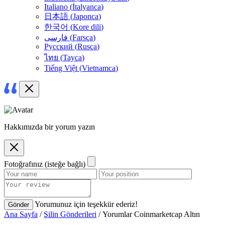
Italiano
(
İtalyanca
)
日本語
(
Japonca
)
한국어
(
Kore dili
)
فارسی
(
Farsça
)
Русский
(
Rusça
)
ไทย
(
Tayca
)
Tiếng Việt
(
Vietnamca
)
Hakkımızda bir yorum yazın
Fotoğrafınız (isteğe bağlı)
Yorumunuz için teşekkür ederiz!
Gönder
Ana Sayfa
/
Şilin Gönderileri
/ Yorumlar Coinmarketcap Altın