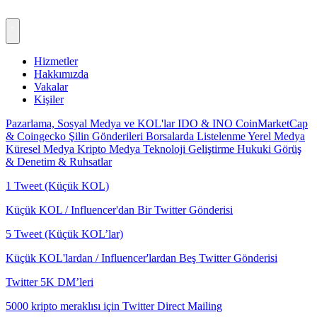
Hizmetler
Hakkımızda
Vakalar
Kişiler
Pazarlama, Sosyal Medya ve KOL'lar
IDO & INO
CoinMarketCap
& Coingecko
Şilin Gönderileri
Borsalarda Listelenme
Yerel Medya
Küresel Medya
Kripto Medya
Teknoloji Geliştirme
Hukuki Görüş
& Denetim & Ruhsatlar
1 Tweet (Küçük KOL)
Küçük KOL / Influencer'dan Bir Twitter Gönderisi
5 Tweet (Küçük KOL’lar)
Küçük KOL'lardan / Influencer'lardan Beş Twitter Gönderisi
Twitter 5K DM’leri
5000 kripto meraklısı için Twitter Direct Mailing