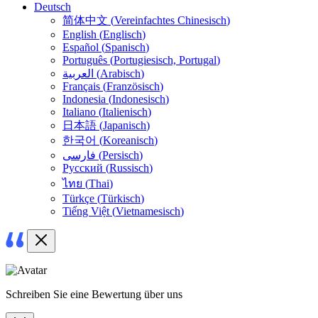
Deutsch
简体中文
(
Vereinfachtes Chinesisch
)
English
(
Englisch
)
Español
(
Spanisch
)
Português
(
Portugiesisch, Portugal
)
العربية
(
Arabisch
)
Français
(
Französisch
)
Indonesia
(
Indonesisch
)
Italiano
(
Italienisch
)
日本語
(
Japanisch
)
한국어
(
Koreanisch
)
فارسی
(
Persisch
)
Русский
(
Russisch
)
ไทย
(
Thai
)
Türkçe
(
Türkisch
)
Tiếng Việt
(
Vietnamesisch
)
Schreiben Sie eine Bewertung über uns