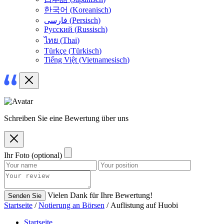
한국어
(
Koreanisch
)
فارسی
(
Persisch
)
Русский
(
Russisch
)
ไทย
(
Thai
)
Türkçe
(
Türkisch
)
Tiếng Việt
(
Vietnamesisch
)
Schreiben Sie eine Bewertung über uns
Ihr Foto (optional)
Vielen Dank für Ihre Bewertung!
Senden Sie
Startseite
/
Notierung an Börsen
/ Auflistung auf Huobi
Startseite