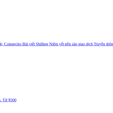
&; Coingecko
Bài viết Shilling
Niêm yết trên sàn giao dịch
Truyền thô
n. Từ $500