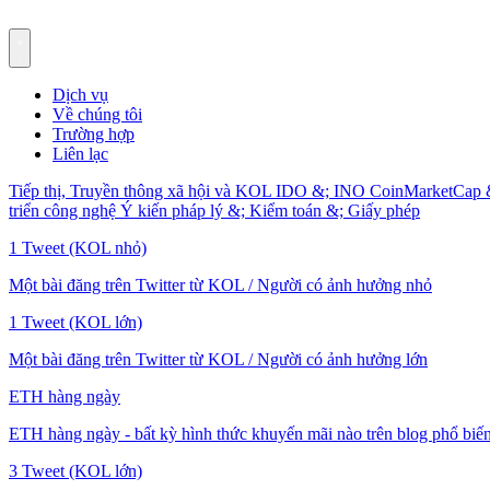
Dịch vụ
Về chúng tôi
Trường hợp
Liên lạc
Tiếp thị, Truyền thông xã hội và KOL
IDO &; INO
CoinMarketCap 
triển công nghệ
Ý kiến pháp lý &; Kiểm toán &; Giấy phép
1 Tweet (KOL nhỏ)
Một bài đăng trên Twitter từ KOL / Người có ảnh hưởng nhỏ
1 Tweet (KOL lớn)
Một bài đăng trên Twitter từ KOL / Người có ảnh hưởng lớn
ETH hàng ngày
ETH hàng ngày - bất kỳ hình thức khuyến mãi nào trên blog phổ biế
3 Tweet (KOL lớn)