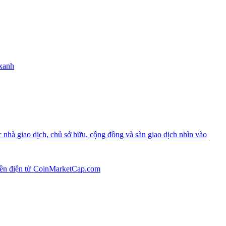
 xanh
 nhà giao dịch, chủ sở hữu, cộng đồng và sàn giao dịch nhìn vào
tiền điện tử CoinMarketCap.com