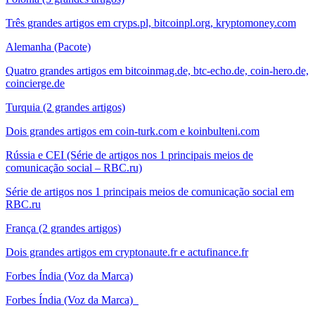
Três grandes artigos em cryps.pl, bitcoinpl.org, kryptomoney.com
Alemanha (Pacote)
Quatro grandes artigos em bitcoinmag.de, btc-echo.de, coin-hero.de,
coincierge.de
Turquia (2 grandes artigos)
Dois grandes artigos em coin-turk.com e koinbulteni.com
Rússia e CEI (Série de artigos nos 1 principais meios de
comunicação social – RBC.ru)
Série de artigos nos 1 principais meios de comunicação social em
RBC.ru
França (2 grandes artigos)
Dois grandes artigos em cryptonaute.fr e actufinance.fr
Forbes Índia (Voz da Marca)
Forbes Índia (Voz da Marca)