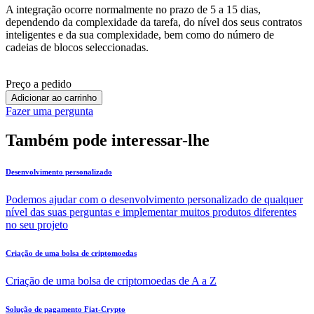
A integração ocorre normalmente no prazo de 5 a 15 dias,
dependendo da complexidade da tarefa, do nível dos seus contratos
inteligentes e da sua complexidade, bem como do número de
cadeias de blocos seleccionadas.
Preço a pedido
Adicionar ao carrinho
Fazer uma pergunta
Também pode interessar-lhe
Desenvolvimento personalizado
Podemos ajudar com o desenvolvimento personalizado de qualquer
nível das suas perguntas e implementar muitos produtos diferentes
no seu projeto
Criação de uma bolsa de criptomoedas
Criação de uma bolsa de criptomoedas de A a Z
Solução de pagamento Fiat-Crypto