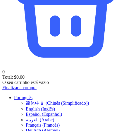
0
Total:
$
0.00
O seu carrinho está vazio
Finalizar a compra
Português
简体中文
(
Chinês (Simplificado)
)
English
(
Inglês
)
Español
(
Espanhol
)
العربية
(
Árabe
)
Français
(
Francês
)
Deutsch
(
Alemão
)