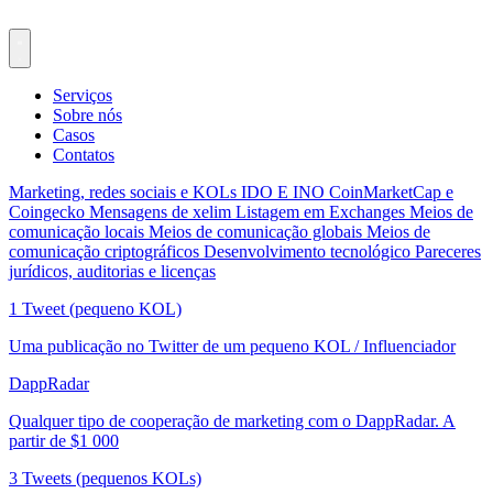
Serviços
Sobre nós
Casos
Contatos
Marketing, redes sociais e KOLs
IDO E INO
CoinMarketCap e
Coingecko
Mensagens de xelim
Listagem em Exchanges
Meios de
comunicação locais
Meios de comunicação globais
Meios de
comunicação criptográficos
Desenvolvimento tecnológico
Pareceres
jurídicos, auditorias e licenças
1 Tweet (pequeno KOL)
Uma publicação no Twitter de um pequeno KOL / Influenciador
DappRadar
Qualquer tipo de cooperação de marketing com o DappRadar. A
partir de $1 000
3 Tweets (pequenos KOLs)