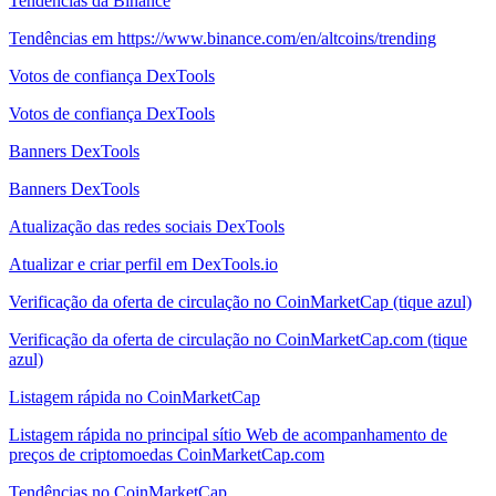
Tendências da Binance
Tendências em https://www.binance.com/en/altcoins/trending
Votos de confiança DexTools
Votos de confiança DexTools
Banners DexTools
Banners DexTools
Atualização das redes sociais DexTools
Atualizar e criar perfil em DexTools.io
Verificação da oferta de circulação no CoinMarketCap (tique azul)
Verificação da oferta de circulação no CoinMarketCap.com (tique
azul)
Listagem rápida no CoinMarketCap
Listagem rápida no principal sítio Web de acompanhamento de
preços de criptomoedas CoinMarketCap.com
Tendências no CoinMarketCap