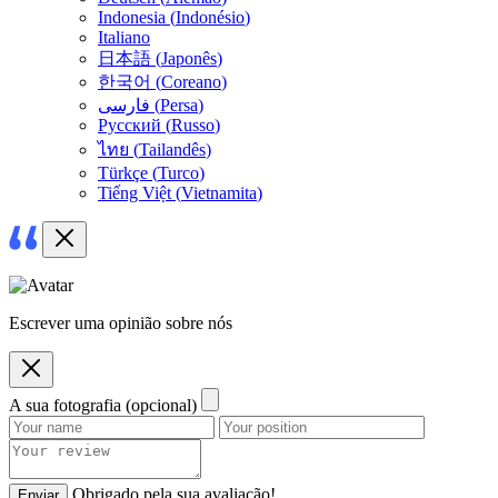
Indonesia
(
Indonésio
)
Italiano
日本語
(
Japonês
)
한국어
(
Coreano
)
فارسی
(
Persa
)
Русский
(
Russo
)
ไทย
(
Tailandês
)
Türkçe
(
Turco
)
Tiếng Việt
(
Vietnamita
)
Escrever uma opinião sobre nós
A sua fotografia (opcional)
Obrigado pela sua avaliação!
Enviar