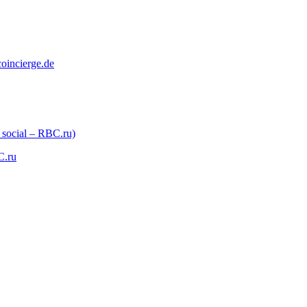
coincierge.de
 social – RBC.ru)
C.ru