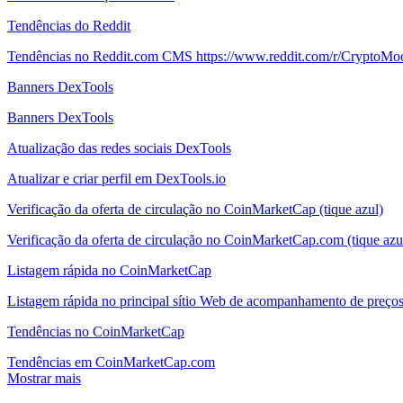
Tendências do Reddit
Tendências no Reddit.com CMS https://www.reddit.com/r/CryptoMo
Banners DexTools
Banners DexTools
Atualização das redes sociais DexTools
Atualizar e criar perfil em DexTools.io
Verificação da oferta de circulação no CoinMarketCap (tique azul)
Verificação da oferta de circulação no CoinMarketCap.com (tique azu
Listagem rápida no CoinMarketCap
Listagem rápida no principal sítio Web de acompanhamento de preç
Tendências no CoinMarketCap
Tendências em CoinMarketCap.com
Mostrar mais