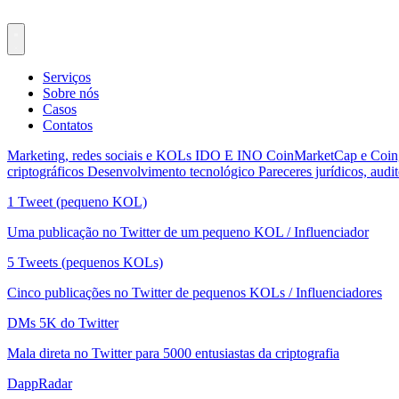
Serviços
Sobre nós
Casos
Contatos
Marketing, redes sociais e KOLs
IDO E INO
CoinMarketCap e Coi
criptográficos
Desenvolvimento tecnológico
Pareceres jurídicos, audit
1 Tweet (pequeno KOL)
Uma publicação no Twitter de um pequeno KOL / Influenciador
5 Tweets (pequenos KOLs)
Cinco publicações no Twitter de pequenos KOLs / Influenciadores
DMs 5K do Twitter
Mala direta no Twitter para 5000 entusiastas da criptografia
DappRadar