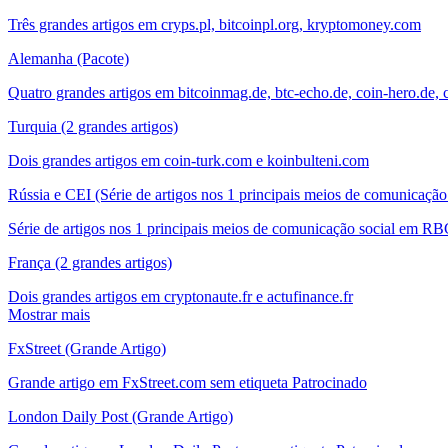
Três grandes artigos em cryps.pl, bitcoinpl.org, kryptomoney.com
Alemanha (Pacote)
Quatro grandes artigos em bitcoinmag.de, btc-echo.de, coin-hero.de, 
Turquia (2 grandes artigos)
Dois grandes artigos em coin-turk.com e koinbulteni.com
Rússia e CEI (Série de artigos nos 1 principais meios de comunicação
Série de artigos nos 1 principais meios de comunicação social em RB
França (2 grandes artigos)
Dois grandes artigos em cryptonaute.fr e actufinance.fr
Mostrar mais
FxStreet (Grande Artigo)
Grande artigo em FxStreet.com sem etiqueta Patrocinado
London Daily Post (Grande Artigo)