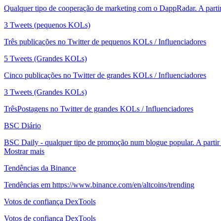
Qualquer tipo de cooperação de marketing com o DappRadar. A parti
3 Tweets (pequenos KOLs)
Três publicações no Twitter de pequenos KOLs / Influenciadores
5 Tweets (Grandes KOLs)
Cinco publicações no Twitter de grandes KOLs / Influenciadores
3 Tweets (Grandes KOLs)
TrêsPostagens no Twitter de grandes KOLs / Influenciadores
BSC Diário
BSC Daily - qualquer tipo de promoção num blogue popular. A partir
Mostrar mais
Tendências da Binance
Tendências em https://www.binance.com/en/altcoins/trending
Votos de confiança DexTools
Votos de confiança DexTools