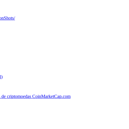
onShots/
l)
os de criptomoedas CoinMarketCap.com