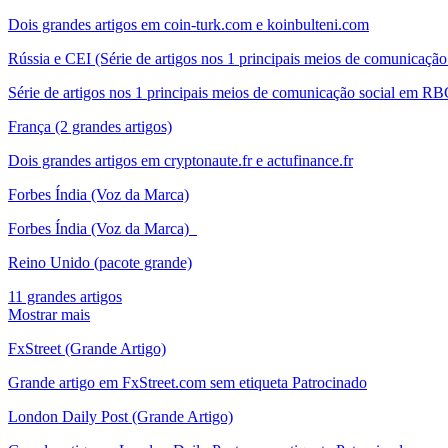
Dois grandes artigos em coin-turk.com e koinbulteni.com
Rússia e CEI (Série de artigos nos 1 principais meios de comunicação
Série de artigos nos 1 principais meios de comunicação social em RB
França (2 grandes artigos)
Dois grandes artigos em cryptonaute.fr e actufinance.fr
Forbes Índia (Voz da Marca)
Forbes Índia (Voz da Marca)
Reino Unido (pacote grande)
11 grandes artigos
Mostrar mais
FxStreet (Grande Artigo)
Grande artigo em FxStreet.com sem etiqueta Patrocinado
London Daily Post (Grande Artigo)