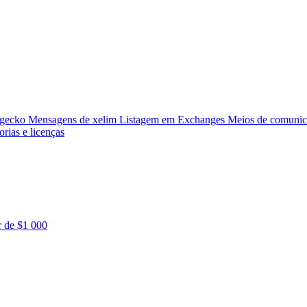
ngecko
Mensagens de xelim
Listagem em Exchanges
Meios de comunic
orias e licenças
r de $1 000