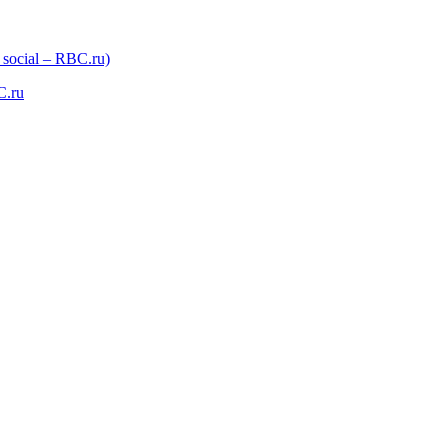
 social – RBC.ru)
C.ru