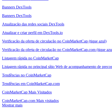
Banners DexTools
Banners DexTools
Atualização das redes sociais DexTools
Atualizar e criar perfil em DexTools.io
Verificação da oferta de circulação no CoinMarketCap (tique azul)
Verificação da oferta de circulação no CoinMarketCap.com (tique azu
Listagem rápida no CoinMarketCap
Listagem rápida no principal sítio Web de acompanhamento de preç
Tendências no CoinMarketCap
Tendências em CoinMarketCap.com
CoinMarketCap Mais Visitados
CoinMarketCap.com Mais visitados
Mostrar mais