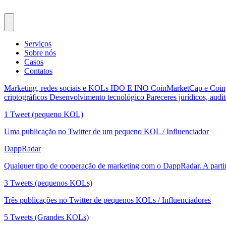
Serviços
Sobre nós
Casos
Contatos
Marketing, redes sociais e KOLs
IDO E INO
CoinMarketCap e Coi
criptográficos
Desenvolvimento tecnológico
Pareceres jurídicos, audit
1 Tweet (pequeno KOL)
Uma publicação no Twitter de um pequeno KOL / Influenciador
DappRadar
Qualquer tipo de cooperação de marketing com o DappRadar. A parti
3 Tweets (pequenos KOLs)
Três publicações no Twitter de pequenos KOLs / Influenciadores
5 Tweets (Grandes KOLs)