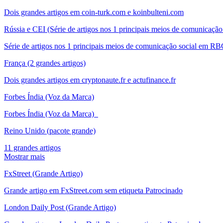
Dois grandes artigos em coin-turk.com e koinbulteni.com
Rússia e CEI (Série de artigos nos 1 principais meios de comunicação
Série de artigos nos 1 principais meios de comunicação social em RB
França (2 grandes artigos)
Dois grandes artigos em cryptonaute.fr e actufinance.fr
Forbes Índia (Voz da Marca)
Forbes Índia (Voz da Marca)
Reino Unido (pacote grande)
11 grandes artigos
Mostrar mais
FxStreet (Grande Artigo)
Grande artigo em FxStreet.com sem etiqueta Patrocinado
London Daily Post (Grande Artigo)