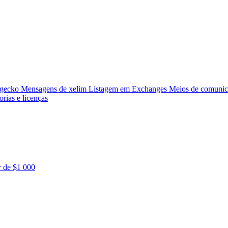
ngecko
Mensagens de xelim
Listagem em Exchanges
Meios de comunic
orias e licenças
r de $1 000