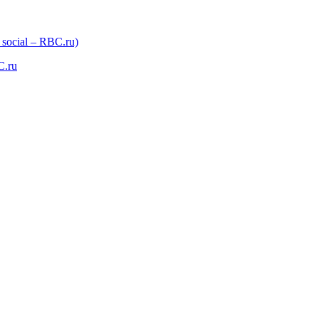
 social – RBC.ru)
C.ru