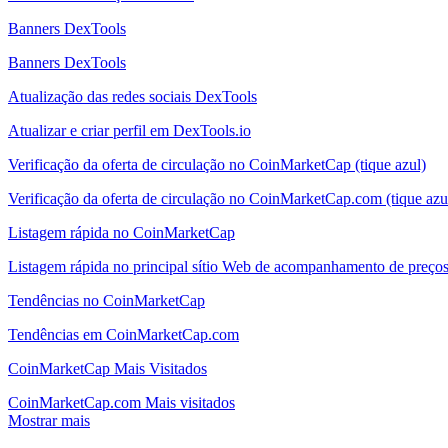
Banners DexTools
Banners DexTools
Atualização das redes sociais DexTools
Atualizar e criar perfil em DexTools.io
Verificação da oferta de circulação no CoinMarketCap (tique azul)
Verificação da oferta de circulação no CoinMarketCap.com (tique azu
Listagem rápida no CoinMarketCap
Listagem rápida no principal sítio Web de acompanhamento de preç
Tendências no CoinMarketCap
Tendências em CoinMarketCap.com
CoinMarketCap Mais Visitados
CoinMarketCap.com Mais visitados
Mostrar mais