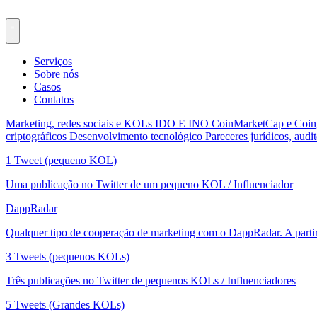
Serviços
Sobre nós
Casos
Contatos
Marketing, redes sociais e KOLs
IDO E INO
CoinMarketCap e Coi
criptográficos
Desenvolvimento tecnológico
Pareceres jurídicos, audit
1 Tweet (pequeno KOL)
Uma publicação no Twitter de um pequeno KOL / Influenciador
DappRadar
Qualquer tipo de cooperação de marketing com o DappRadar. A parti
3 Tweets (pequenos KOLs)
Três publicações no Twitter de pequenos KOLs / Influenciadores
5 Tweets (Grandes KOLs)