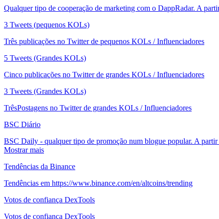
Qualquer tipo de cooperação de marketing com o DappRadar. A parti
3 Tweets (pequenos KOLs)
Três publicações no Twitter de pequenos KOLs / Influenciadores
5 Tweets (Grandes KOLs)
Cinco publicações no Twitter de grandes KOLs / Influenciadores
3 Tweets (Grandes KOLs)
TrêsPostagens no Twitter de grandes KOLs / Influenciadores
BSC Diário
BSC Daily - qualquer tipo de promoção num blogue popular. A partir
Mostrar mais
Tendências da Binance
Tendências em https://www.binance.com/en/altcoins/trending
Votos de confiança DexTools
Votos de confiança DexTools