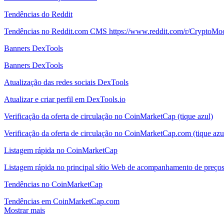
Tendências do Reddit
Tendências no Reddit.com CMS https://www.reddit.com/r/CryptoMo
Banners DexTools
Banners DexTools
Atualização das redes sociais DexTools
Atualizar e criar perfil em DexTools.io
Verificação da oferta de circulação no CoinMarketCap (tique azul)
Verificação da oferta de circulação no CoinMarketCap.com (tique azu
Listagem rápida no CoinMarketCap
Listagem rápida no principal sítio Web de acompanhamento de preç
Tendências no CoinMarketCap
Tendências em CoinMarketCap.com
Mostrar mais