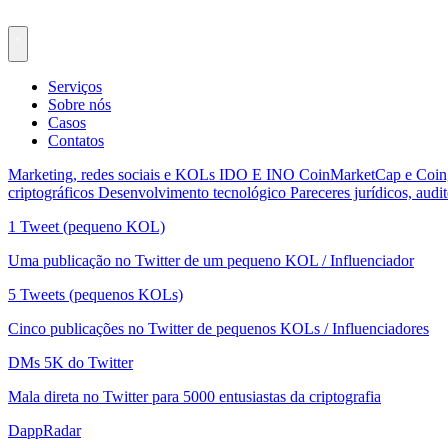
Serviços
Sobre nós
Casos
Contatos
Marketing, redes sociais e KOLs
IDO E INO
CoinMarketCap e Coi
criptográficos
Desenvolvimento tecnológico
Pareceres jurídicos, audit
1 Tweet (pequeno KOL)
Uma publicação no Twitter de um pequeno KOL / Influenciador
5 Tweets (pequenos KOLs)
Cinco publicações no Twitter de pequenos KOLs / Influenciadores
DMs 5K do Twitter
Mala direta no Twitter para 5000 entusiastas da criptografia
DappRadar