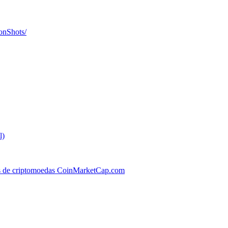
onShots/
l)
os de criptomoedas CoinMarketCap.com