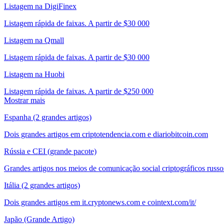
Listagem na DigiFinex
Listagem rápida de faixas. A partir de $30 000
Listagem na Qmall
Listagem rápida de faixas. A partir de $30 000
Listagem na Huobi
Listagem rápida de faixas. A partir de $250 000
Mostrar mais
Espanha (2 grandes artigos)
Dois grandes artigos em criptotendencia.com e diariobitcoin.com
Rússia e CEI (grande pacote)
Grandes artigos nos meios de comunicação social criptográficos russo
Itália (2 grandes artigos)
Dois grandes artigos em it.cryptonews.com e cointext.com/it/
Japão (Grande Artigo)