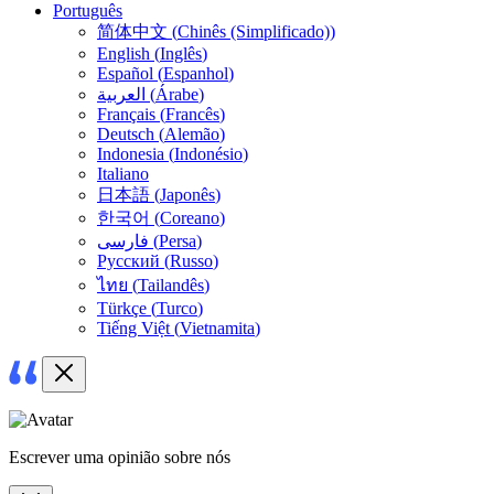
Português
简体中文
(
Chinês (Simplificado)
)
English
(
Inglês
)
Español
(
Espanhol
)
العربية
(
Árabe
)
Français
(
Francês
)
Deutsch
(
Alemão
)
Indonesia
(
Indonésio
)
Italiano
日本語
(
Japonês
)
한국어
(
Coreano
)
فارسی
(
Persa
)
Русский
(
Russo
)
ไทย
(
Tailandês
)
Türkçe
(
Turco
)
Tiếng Việt
(
Vietnamita
)
Escrever uma opinião sobre nós