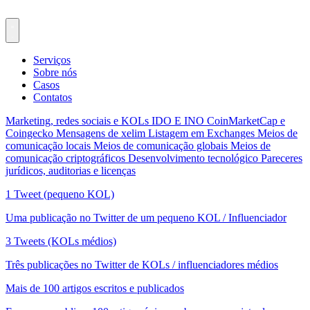
Serviços
Sobre nós
Casos
Contatos
Marketing, redes sociais e KOLs
IDO E INO
CoinMarketCap e
Coingecko
Mensagens de xelim
Listagem em Exchanges
Meios de
comunicação locais
Meios de comunicação globais
Meios de
comunicação criptográficos
Desenvolvimento tecnológico
Pareceres
jurídicos, auditorias e licenças
1 Tweet (pequeno KOL)
Uma publicação no Twitter de um pequeno KOL / Influenciador
3 Tweets (KOLs médios)
Três publicações no Twitter de KOLs / influenciadores médios
Mais de 100 artigos escritos e publicados