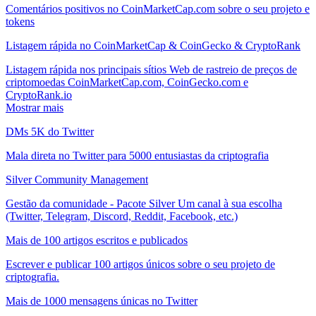
Comentários positivos no CoinMarketCap.com sobre o seu projeto e
tokens
Listagem rápida no CoinMarketCap & CoinGecko & CryptoRank
Listagem rápida nos principais sítios Web de rastreio de preços de
criptomoedas CoinMarketCap.com, CoinGecko.com e
CryptoRank.io
Mostrar mais
DMs 5K do Twitter
Mala direta no Twitter para 5000 entusiastas da criptografia
Silver Community Management
Gestão da comunidade - Pacote Silver Um canal à sua escolha
(Twitter, Telegram, Discord, Reddit, Facebook, etc.)
Mais de 100 artigos escritos e publicados
Escrever e publicar 100 artigos únicos sobre o seu projeto de
criptografia.
Mais de 1000 mensagens únicas no Twitter