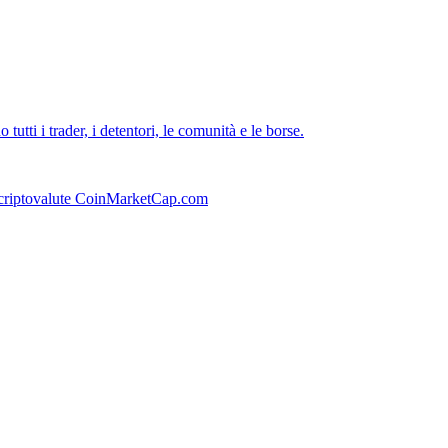
tti i trader, i detentori, le comunità e le borse.
le criptovalute CoinMarketCap.com