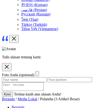
한국어
(
Korean
)
فارسی
(
Persian
)
Русский
(
Russian
)
ไทย
(
Thai
)
Türkçe
(
Turkish
)
Tiếng Việt
(
Vietnamese
)
Tulis ulasan tentang kami
Foto Anda (opsional)
Terima kasih atas ulasan Anda!
Kirim
Beranda
/
Media Lokal
/ Polandia (3 Artikel Besar)
Beranda