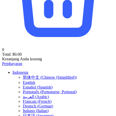
0
Total:
$
0.00
Keranjang Anda kosong
Pembayaran
Indonesia
简体中文
(
Chinese (Simplified)
)
English
Español
(
Spanish
)
Português
(
Portuguese, Portugal
)
العربية
(
Arabic
)
Français
(
French
)
Deutsch
(
German
)
Italiano
(
Italian
)
日本語
(
Japanese
)