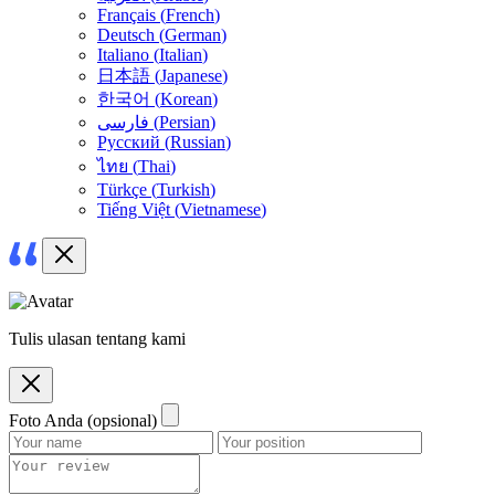
Français
(
French
)
Deutsch
(
German
)
Italiano
(
Italian
)
日本語
(
Japanese
)
한국어
(
Korean
)
فارسی
(
Persian
)
Русский
(
Russian
)
ไทย
(
Thai
)
Türkçe
(
Turkish
)
Tiếng Việt
(
Vietnamese
)
Tulis ulasan tentang kami
Foto Anda (opsional)