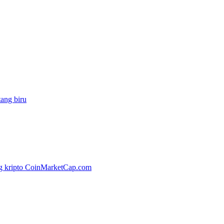
ang biru
ang kripto CoinMarketCap.com