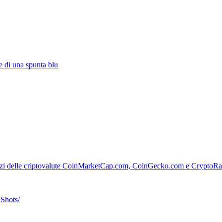
e di una spunta blu
prezzi delle criptovalute CoinMarketCap.com, CoinGecko.com e CryptoRa
Shots/