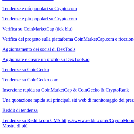
Tendenze e più popolari su Crypto.com
Tendenze e più popolari su Crypto.com
Verifica su CoinMarketCap (tick blu)
Verifica del progetto sulla piattaforma CoinMarketCap.com e ricezion
Aggiornamento dei social di DexTools
Aggiornare e creare un profilo su DexTools.io
Tendenze su CoinGecko
Tendenze su CoinGecko.com
Inserzione rapida su CoinMarketCap & CoinGecko & CryptoRank
Una quotazione rapida sui principali siti web di monitoraggio dei 
Reddit di tendenza
Tendenze su Reddit.com CMS https://www.reddit.com/r/CryptoMoon
Mostra di più