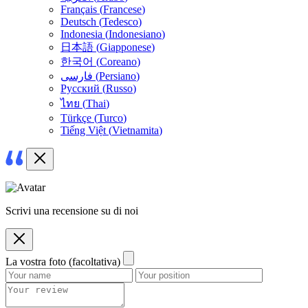
Français
(
Francese
)
Deutsch
(
Tedesco
)
Indonesia
(
Indonesiano
)
日本語
(
Giapponese
)
한국어
(
Coreano
)
فارسی
(
Persiano
)
Русский
(
Russo
)
ไทย
(
Thai
)
Türkçe
(
Turco
)
Tiếng Việt
(
Vietnamita
)
Scrivi una recensione su di noi
La vostra foto (facoltativa)