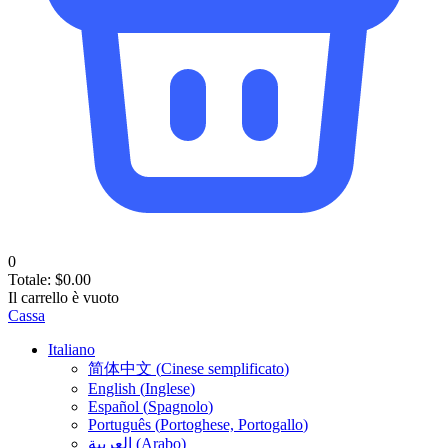
0
Totale:
$
0.00
Il carrello è vuoto
Cassa
Italiano
简体中文
(
Cinese semplificato
)
English
(
Inglese
)
Español
(
Spagnolo
)
Português
(
Portoghese, Portogallo
)
العربية
(
Arabo
)