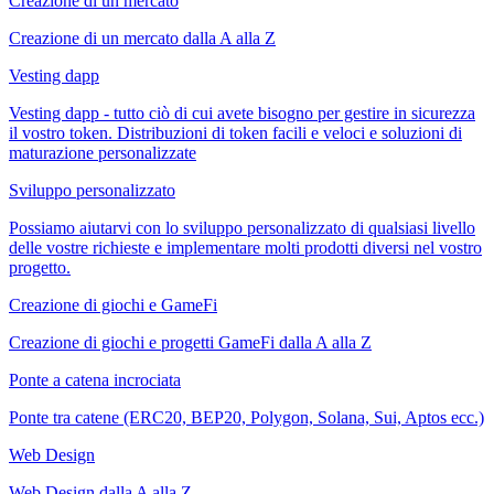
Creazione di un mercato
Creazione di un mercato dalla A alla Z
Vesting dapp
Vesting dapp - tutto ciò di cui avete bisogno per gestire in sicurezza
il vostro token. Distribuzioni di token facili e veloci e soluzioni di
maturazione personalizzate
Sviluppo personalizzato
Possiamo aiutarvi con lo sviluppo personalizzato di qualsiasi livello
delle vostre richieste e implementare molti prodotti diversi nel vostro
progetto.
Creazione di giochi e GameFi
Creazione di giochi e progetti GameFi dalla A alla Z
Ponte a catena incrociata
Ponte tra catene (ERC20, BEP20, Polygon, Solana, Sui, Aptos ecc.)
Web Design
Web Design dalla A alla Z