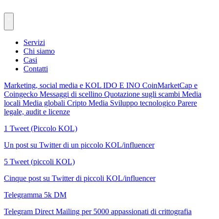
Servizi
Chi siamo
Casi
Contatti
Marketing, social media e KOL
IDO E INO
CoinMarketCap e
Coingecko
Messaggi di scellino
Quotazione sugli scambi
Media
locali
Media globali
Cripto Media
Sviluppo tecnologico
Parere
legale, audit e licenze
1 Tweet (Piccolo KOL)
Un post su Twitter di un piccolo KOL/influencer
5 Tweet (piccoli KOL)
Cinque post su Twitter di piccoli KOL/influencer
Telegramma 5k DM
Telegram Direct Mailing per 5000 appassionati di crittografia