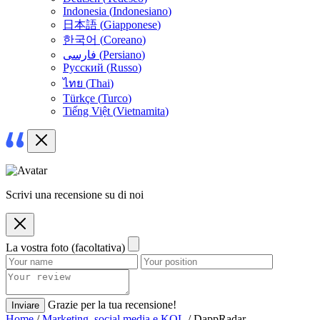
Indonesia
(
Indonesiano
)
日本語
(
Giapponese
)
한국어
(
Coreano
)
فارسی
(
Persiano
)
Русский
(
Russo
)
ไทย
(
Thai
)
Türkçe
(
Turco
)
Tiếng Việt
(
Vietnamita
)
Scrivi una recensione su di noi
La vostra foto (facoltativa)
Grazie per la tua recensione!
Inviare
Home
/
Marketing, social media e KOL
/ DappRadar