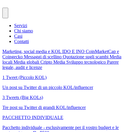
Servizi
Chi siamo
Casi
Contatti
Marketing, social media e KOL
IDO E INO
CoinMarketCap e
Coingecko
Messaggi di scellino
Quotazione sugli scambi
Media
locali
Media globali
Cripto Media
Sviluppo tecnologico
Parere
legale, audit e licenze
1 Tweet (Piccolo KOL)
Un post su Twitter di un piccolo KOL/influencer
3 Tweets (Big KOLs)
Tre post su Twitter di grandi KOL/influencer
PACCHETTO INDIVIDUALE
Pacchetto individuale - esclusivamente per il vostro budget e le