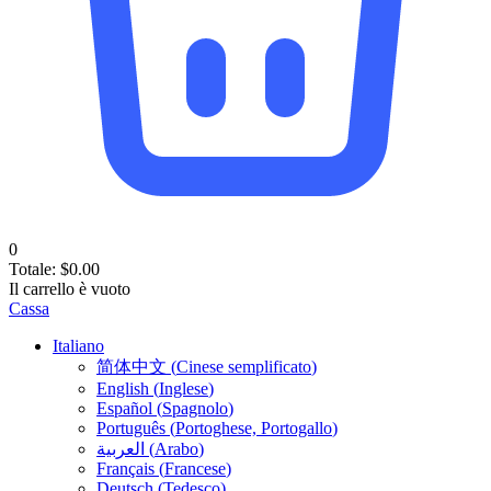
0
Totale:
$
0.00
Il carrello è vuoto
Cassa
Italiano
简体中文
(
Cinese semplificato
)
English
(
Inglese
)
Español
(
Spagnolo
)
Português
(
Portoghese, Portogallo
)
العربية
(
Arabo
)
Français
(
Francese
)
Deutsch
(
Tedesco
)