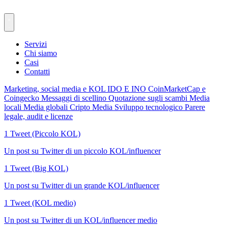
Servizi
Chi siamo
Casi
Contatti
Marketing, social media e KOL
IDO E INO
CoinMarketCap e
Coingecko
Messaggi di scellino
Quotazione sugli scambi
Media
locali
Media globali
Cripto Media
Sviluppo tecnologico
Parere
legale, audit e licenze
1 Tweet (Piccolo KOL)
Un post su Twitter di un piccolo KOL/influencer
1 Tweet (Big KOL)
Un post su Twitter di un grande KOL/influencer
1 Tweet (KOL medio)
Un post su Twitter di un KOL/influencer medio