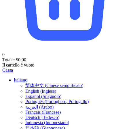
0
Totale:
$
0.00
Il carrello è vuoto
Cassa
Italiano
简体中文
(
Cinese semplificato
)
English
(
Inglese
)
Español
(
Spagnolo
)
Português
(
Portoghese, Portogallo
)
العربية
(
Arabo
)
Français
(
Francese
)
Deutsch
(
Tedesco
)
Indonesia
(
Indonesiano
)
日本語
(
Giapponese
)