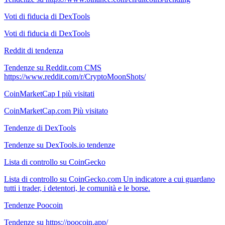
Voti di fiducia di DexTools
Voti di fiducia di DexTools
Reddit di tendenza
Tendenze su Reddit.com CMS
https://www.reddit.com/r/CryptoMoonShots/
CoinMarketCap I più visitati
CoinMarketCap.com Più visitato
Tendenze di DexTools
Tendenze su DexTools.io tendenze
Lista di controllo su CoinGecko
Lista di controllo su CoinGecko.com Un indicatore a cui guardano
tutti i trader, i detentori, le comunità e le borse.
Tendenze Poocoin
Tendenze su https://poocoin.app/