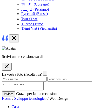
한국어
(
Coreano
)
فارسی
(
Persiano
)
Русский
(
Russo
)
ไทย
(
Thai
)
Türkçe
(
Turco
)
Tiếng Việt
(
Vietnamita
)
Scrivi una recensione su di noi
La vostra foto (facoltativa)
Grazie per la tua recensione!
Inviare
Home
/
Sviluppo tecnologico
/ Web Design
Casa