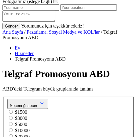
Fotoğrafınız (isteğe bağlı)
Yorumunuz için teşekkür ederiz!
Gönder
Ana Sayfa
/
Pazarlama, Sosyal Medya ve KOL'lar
/ Telgraf
Promosyonu ABD
Ev
Hizmetler
Telgraf Promosyonu ABD
Telgraf Promosyonu ABD
ABD'deki Telegram büyük gruplarında tanıtım
Seçeneği seçin
$1500
$3000
$5000
$10000
$20000