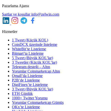
Pazarlama Ajansı
Şartlar ve koşullar
info@zelwin.com
Hizmetler
1 Tweet (Küçük KOL)
CoinDCX üzerinde listeleme
WhiteBit’te Listeleme
Bitmart’ta Listeleme
5 Tweet (Büyük KOL’lar)
3 Tweetler (Küçük KOL’lar)
Telegram desteği – Altın
Yorumlar Coinmarketcap Altın
Qmall’da Listeleme
P2B’de Listeleme
DigiFinex’te Listeleme
3 Tweet (Büyük KOL’lar)
ETH Günlük
1000+ Twitter Yorumu
Yorumlar Coinmarketcap Gümüş
OKx’te Listeleme