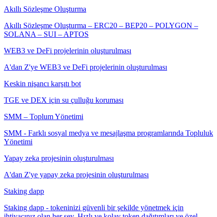
Akıllı Sözleşme Oluşturma
Akıllı Sözleşme Oluşturma – ERC20 – BEP20 – POLYGON –
SOLANA – SUI – APTOS
WEB3 ve DeFi projelerinin oluşturulması
A'dan Z'ye WEB3 ve DeFi projelerinin oluşturulması
Keskin nişancı karşıtı bot
TGE ve DEX için su çulluğu koruması
SMM – Toplum Yönetimi
SMM - Farklı sosyal medya ve mesajlaşma programlarında Topluluk
Yönetimi
Yapay zeka projesinin oluşturulması
A'dan Z'ye yapay zeka projesinin oluşturulması
Staking dapp
Staking dapp - tokeninizi güvenli bir şekilde yönetmek için
ihtiyacınız olan her şey. Hızlı ve kolay token dağıtımları ve özel