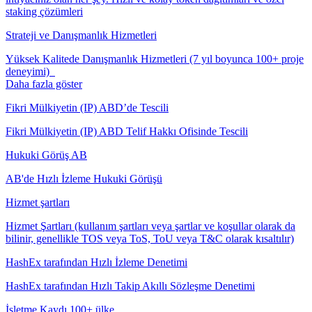
staking çözümleri
Strateji ve Danışmanlık Hizmetleri
Yüksek Kalitede Danışmanlık Hizmetleri (7 yıl boyunca 100+ proje
deneyimi)
Daha fazla göster
Fikri Mülkiyetin (IP) ABD’de Tescili
Fikri Mülkiyetin (IP) ABD Telif Hakkı Ofisinde Tescili
Hukuki Görüş AB
AB'de Hızlı İzleme Hukuki Görüşü
Hizmet şartları
Hizmet Şartları (kullanım şartları veya şartlar ve koşullar olarak da
bilinir, genellikle TOS veya ToS, ToU veya T&C olarak kısaltılır)
HashEx tarafından Hızlı İzleme Denetimi
HashEx tarafından Hızlı Takip Akıllı Sözleşme Denetimi
İşletme Kaydı 100+ ülke