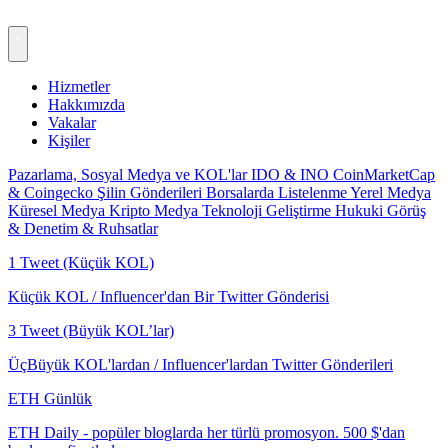
Hizmetler
Hakkımızda
Vakalar
Kişiler
Pazarlama, Sosyal Medya ve KOL'lar
IDO & INO
CoinMarketCap
& Coingecko
Şilin Gönderileri
Borsalarda Listelenme
Yerel Medya
Küresel Medya
Kripto Medya
Teknoloji Geliştirme
Hukuki Görüş
& Denetim & Ruhsatlar
1 Tweet (Küçük KOL)
Küçük KOL / Influencer'dan Bir Twitter Gönderisi
3 Tweet (Büyük KOL’lar)
ÜçBüyük KOL'lardan / Influencer'lardan Twitter Gönderileri
ETH Günlük
ETH Daily - popüler bloglarda her türlü promosyon. 500 $'dan