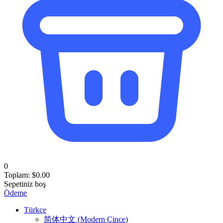
0
Toplam:
$
0.00
Sepetiniz boş
Ödeme
Türkçe
简体中文
(
Modern Çince
)