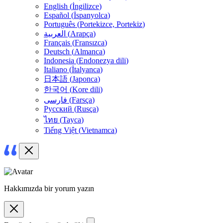
English
(
İngilizce
)
Español
(
İspanyolca
)
Português
(
Portekizce, Portekiz
)
العربية
(
Arapça
)
Français
(
Fransızca
)
Deutsch
(
Almanca
)
Indonesia
(
Endonezya dili
)
Italiano
(
İtalyanca
)
日本語
(
Japonca
)
한국어
(
Kore dili
)
فارسی
(
Farsça
)
Русский
(
Rusça
)
ไทย
(
Tayca
)
Tiếng Việt
(
Vietnamca
)
Hakkımızda bir yorum yazın