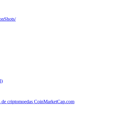
onShots/
l)
os de criptomoedas CoinMarketCap.com