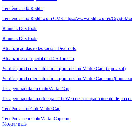
Tendências do Reddit
Tendências no Reddit.com CMS https://www.reddit.com/r/CryptoMo
Banners DexTools
Banners DexTools
Atualização das redes sociais DexTools
Atualizar e criar perfil em DexTools.io
Verificação da oferta de circulação no CoinMarketCap (tique azul)
Verificação da oferta de circulação no CoinMarketCap.com (tique azu
Listagem rápida no CoinMarketCap
Listagem rápida no principal sítio Web de acompanhamento de preç
Tendências no CoinMarketCap
Tendências em CoinMarketCap.com
Mostrar mais