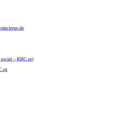
coincierge.de
 social – RBC.ru)
C.ru