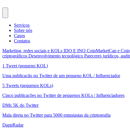
Serviços
Sobre nós
Casos
Contatos
Marketing, redes sociais e KOLs
IDO E INO
CoinMarketCap e Coi
criptográficos
Desenvolvimento tecnológico
Pareceres jurídicos, audit
1 Tweet (pequeno KOL)
Uma publicação no Twitter de um pequeno KOL / Influenciador
5 Tweets (pequenos KOLs)
Cinco publicações no Twitter de pequenos KOLs / Influenciadores
DMs 5K do Twitter
Mala direta no Twitter para 5000 entusiastas da criptografia
DappRadar