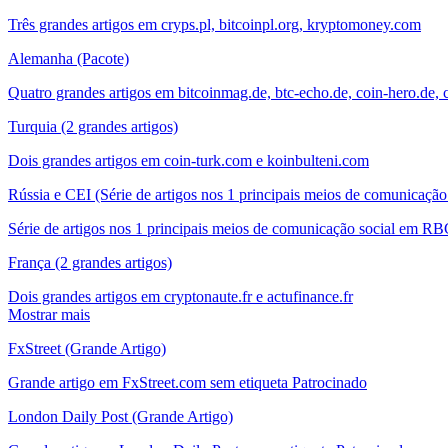
Três grandes artigos em cryps.pl, bitcoinpl.org, kryptomoney.com
Alemanha (Pacote)
Quatro grandes artigos em bitcoinmag.de, btc-echo.de, coin-hero.de, 
Turquia (2 grandes artigos)
Dois grandes artigos em coin-turk.com e koinbulteni.com
Rússia e CEI (Série de artigos nos 1 principais meios de comunicação
Série de artigos nos 1 principais meios de comunicação social em RB
França (2 grandes artigos)
Dois grandes artigos em cryptonaute.fr e actufinance.fr
Mostrar mais
FxStreet (Grande Artigo)
Grande artigo em FxStreet.com sem etiqueta Patrocinado
London Daily Post (Grande Artigo)