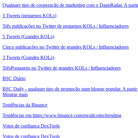
Qualquer tipo de cooperação de marketing com o DappRadar. A parti
3 Tweets (pequenos KOLs)
Três publicações no Twitter de pequenos KOLs / Influenciadores
5 Tweets (Grandes KOLs)
Cinco publicações no Twitter de grandes KOLs / Influenciadores
3 Tweets (Grandes KOLs)
TrêsPostagens no Twitter de grandes KOLs / Influenciadores
BSC Diário
BSC Daily - qualquer tipo de promoção num blogue popular. A partir
Mostrar mais
Tendências da Binance
Tendências em https://www.binance.com/en/altcoins/trending
Votos de confiança DexTools
Votos de confiança DexTools