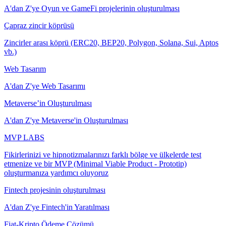
A'dan Z'ye Oyun ve GameFi projelerinin oluşturulması
Çapraz zincir köprüsü
Zincirler arası köprü (ERC20, BEP20, Polygon, Solana, Sui, Aptos
vb.)
Web Tasarım
A'dan Z'ye Web Tasarımı
Metaverse’in Oluşturulması
A'dan Z'ye Metaverse'in Oluşturulması
MVP LABS
Fikirlerinizi ve hipnotizmalarınızı farklı bölge ve ülkelerde test
etmenize ve bir MVP (Minimal Viable Product - Prototip)
oluşturmanıza yardımcı oluyoruz
Fintech projesinin oluşturulması
A'dan Z'ye Fintech'in Yaratılması
Fiat-Kripto Ödeme Çözümü