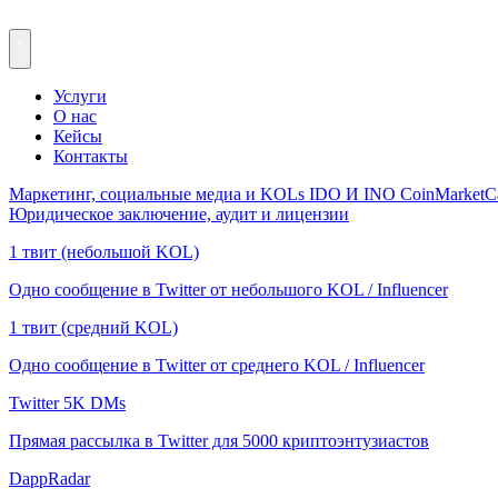
Услуги
О нас
Кейсы
Контакты
Маркетинг, социальные медиа и KOLs
IDO И INO
CoinMarketC
Юридическое заключение, аудит и лицензии
1 твит (небольшой KOL)
Одно сообщение в Twitter от небольшого KOL / Influencer
1 твит (средний KOL)
Одно сообщение в Twitter от среднего KOL / Influencer
Twitter 5K DMs
Прямая рассылка в Twitter для 5000 криптоэнтузиастов
DappRadar