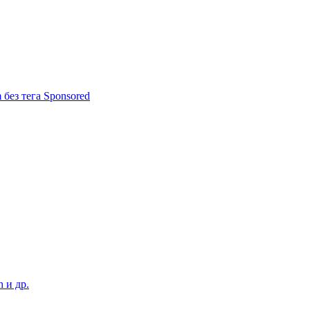
m без тега Sponsored
h и др.