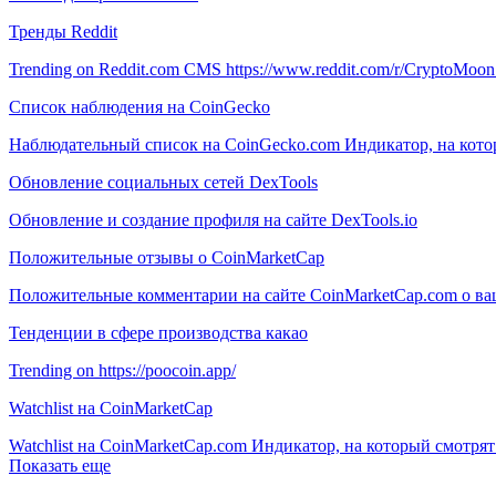
Тренды Reddit
Trending on Reddit.com CMS https://www.reddit.com/r/CryptoMoon
Список наблюдения на CoinGecko
Наблюдательный список на CoinGecko.com Индикатор, на котор
Обновление социальных сетей DexTools
Обновление и создание профиля на сайте DexTools.io
Положительные отзывы о CoinMarketCap
Положительные комментарии на сайте CoinMarketCap.com о ва
Тенденции в сфере производства какао
Trending on https://poocoin.app/
Watchlist на CoinMarketCap
Watchlist на CoinMarketCap.com Индикатор, на который смотря
Показать еще