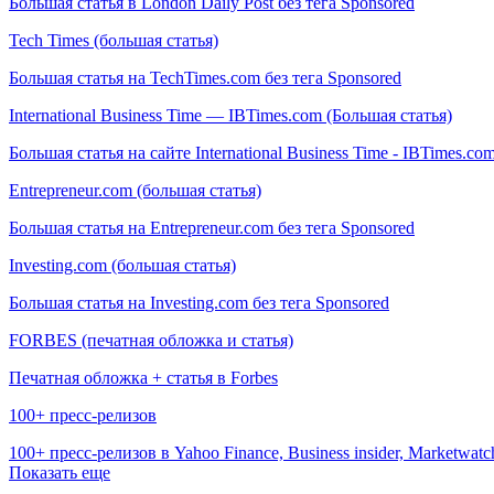
Большая статья в London Daily Post без тега Sponsored
Tech Times (большая статья)
Большая статья на TechTimes.com без тега Sponsored
International Business Time — IBTimes.com (Большая статья)
Большая статья на сайте International Business Time - IBTimes.co
Entrepreneur.com (большая статья)
Большая статья на Entrepreneur.com без тега Sponsored
Investing.com (большая статья)
Большая статья на Investing.com без тега Sponsored
FORBES (печатная обложка и статья)
Печатная обложка + статья в Forbes
100+ пресс-релизов
100+ пресс-релизов в Yahoo Finance, Business insider, Marketwatc
Показать еще