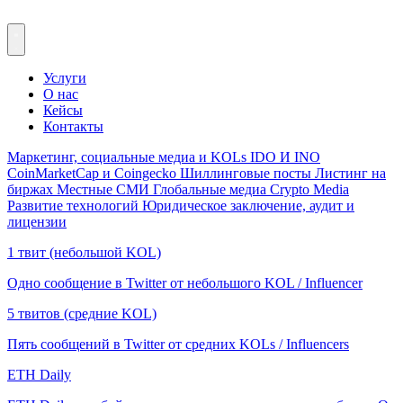
Услуги
О нас
Кейсы
Контакты
Маркетинг, социальные медиа и KOLs
IDO И INO
CoinMarketCap и Coingecko
Шиллинговые посты
Листинг на
биржах
Местные СМИ
Глобальные медиа
Crypto Media
Развитие технологий
Юридическое заключение, аудит и
лицензии
1 твит (небольшой KOL)
Одно сообщение в Twitter от небольшого KOL / Influencer
5 твитов (средние KOL)
Пять сообщений в Twitter от средних KOLs / Influencers
ETH Daily