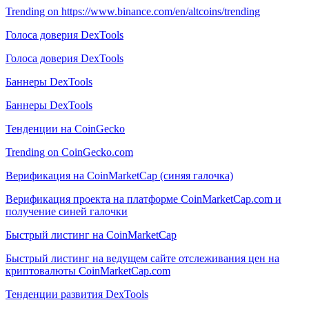
Trending on https://www.binance.com/en/altcoins/trending
Голоса доверия DexTools
Голоса доверия DexTools
Баннеры DexTools
Баннеры DexTools
Тенденции на CoinGecko
Trending on CoinGecko.com
Верификация на CoinMarketCap (синяя галочка)
Верификация проекта на платформе CoinMarketCap.com и
получение синей галочки
Быстрый листинг на CoinMarketCap
Быстрый листинг на ведущем сайте отслеживания цен на
криптовалюты CoinMarketCap.com
Тенденции развития DexTools