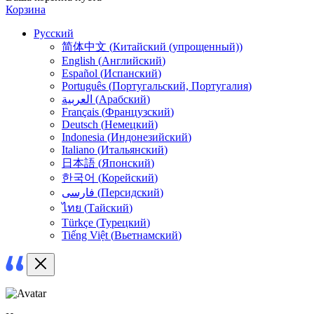
Корзина
Русский
简体中文
(
Китайский (упрощенный)
)
English
(
Английский
)
Español
(
Испанский
)
Português
(
Португальский, Португалия
)
العربية
(
Арабский
)
Français
(
Французский
)
Deutsch
(
Немецкий
)
Indonesia
(
Индонезийский
)
Italiano
(
Итальянский
)
日本語
(
Японский
)
한국어
(
Корейский
)
فارسی
(
Персидский
)
ไทย
(
Тайский
)
Türkçe
(
Турецкий
)
Tiếng Việt
(
Вьетнамский
)