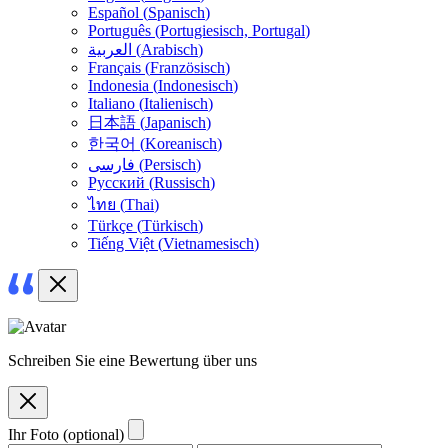
Español
(
Spanisch
)
Português
(
Portugiesisch, Portugal
)
العربية
(
Arabisch
)
Français
(
Französisch
)
Indonesia
(
Indonesisch
)
Italiano
(
Italienisch
)
日本語
(
Japanisch
)
한국어
(
Koreanisch
)
فارسی
(
Persisch
)
Русский
(
Russisch
)
ไทย
(
Thai
)
Türkçe
(
Türkisch
)
Tiếng Việt
(
Vietnamesisch
)
Schreiben Sie eine Bewertung über uns
Ihr Foto (optional)