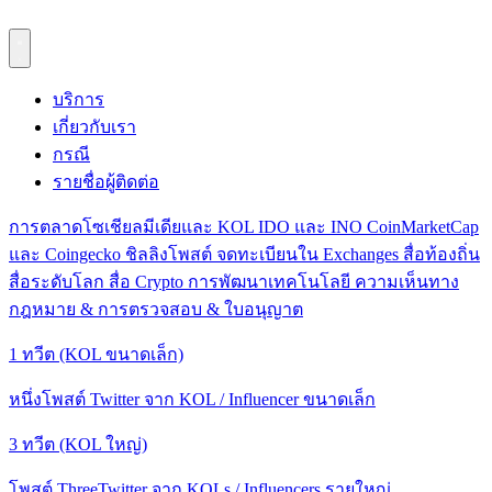
บริการ
เกี่ยวกับเรา
กรณี
รายชื่อผู้ติดต่อ
การตลาดโซเชียลมีเดียและ KOL
IDO และ INO
CoinMarketCap
และ Coingecko
ชิลลิงโพสต์
จดทะเบียนใน Exchanges
สื่อท้องถิ่น
สื่อระดับโลก
สื่อ Crypto
การพัฒนาเทคโนโลยี
ความเห็นทาง
กฎหมาย & การตรวจสอบ & ใบอนุญาต
1 ทวีต (KOL ขนาดเล็ก)
หนึ่งโพสต์ Twitter จาก KOL / Influencer ขนาดเล็ก
3 ทวีต (KOL ใหญ่)
โพสต์ ThreeTwitter จาก KOLs / Influencers รายใหญ่