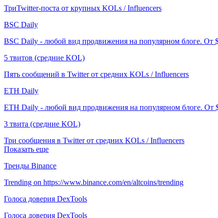
ТриTwitter-поста от крупных KOLs / Influencers
BSC Daily
BSC Daily - любой вид продвижения на популярном блоге. От 
5 твитов (средние KOL)
Пять сообщений в Twitter от средних KOLs / Influencers
ETH Daily
ETH Daily - любой вид продвижения на популярном блоге. От 
3 твита (средние KOL)
Три сообщения в Twitter от средних KOLs / Influencers
Показать еще
Тренды Binance
Trending on https://www.binance.com/en/altcoins/trending
Голоса доверия DexTools
Голоса доверия DexTools