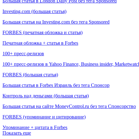
Большая статья в London Daily Post без тега Sponsored
Investing.com (большая статья)
Большая статья на Investing.com без тега Sponsored
FORBES (печатная обложка и статья)
Печатная обложка + статья в Forbes
100+ пресс-релизов
100+ пресс-релизов в Yahoo Finance, Business insider, Marketwatc
FORBES (большая статья)
Большая статья в Forbes Израиль без тега Спонсор
Контроль над деньгами (большая статья)
Большая статья на сайте MoneyControl.ru без тега Спонсорство
FORBES (упоминание и цитирование)
Упоминание + цитата в Forbes
Показать еще