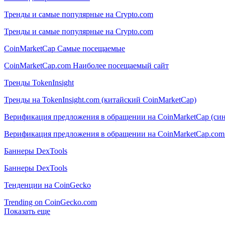
Тренды и самые популярные на Crypto.com
Тренды и самые популярные на Crypto.com
CoinMarketCap Самые посещаемые
CoinMarketCap.com Наиболее посещаемый сайт
Тренды TokenInsight
Тренды на TokenInsight.com (китайский CoinMarketCap)
Верификация предложения в обращении на CoinMarketCap (син
Верификация предложения в обращении на CoinMarketCap.com 
Баннеры DexTools
Баннеры DexTools
Тенденции на CoinGecko
Trending on CoinGecko.com
Показать еще