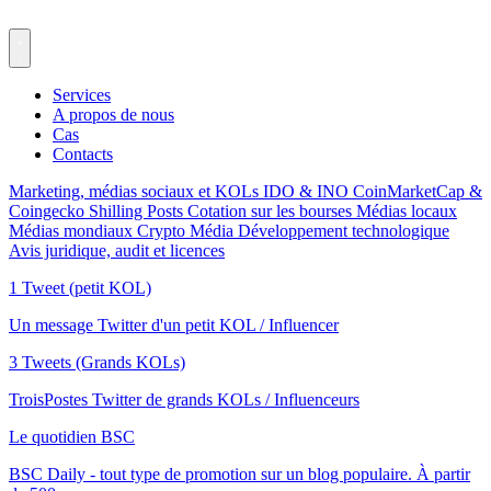
Services
A propos de nous
Cas
Contacts
Marketing, médias sociaux et KOLs
IDO & INO
CoinMarketCap &
Coingecko
Shilling Posts
Cotation sur les bourses
Médias locaux
Médias mondiaux
Crypto Média
Développement technologique
Avis juridique, audit et licences
1 Tweet (petit KOL)
Un message Twitter d'un petit KOL / Influencer
3 Tweets (Grands KOLs)
TroisPostes Twitter de grands KOLs / Influenceurs
Le quotidien BSC
BSC Daily - tout type de promotion sur un blog populaire. À partir