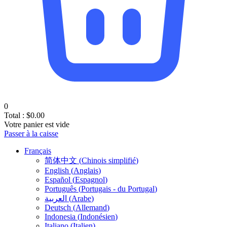
0
Total :
$
0.00
Votre panier est vide
Passer à la caisse
Français
简体中文
(
Chinois simplifié
)
English
(
Anglais
)
Español
(
Espagnol
)
Português
(
Portugais - du Portugal
)
العربية
(
Arabe
)
Deutsch
(
Allemand
)
Indonesia
(
Indonésien
)
Italiano
(
Italien
)