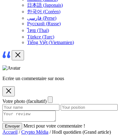
日本語
(
Japonais
)
한국어
(
Coréen
)
فارسی
(
Perse
)
Русский
(
Russe
)
ไทย
(
Thaï
)
Türkçe
(
Turc
)
Tiếng Việt
(
Vietnamien
)
Ecrire un commentaire sur nous
Votre photo (facultatif)
Merci pour votre commentaire !
Envoyer
Accueil
/
Crypto Média
/ Hodl quotidien (Grand article)