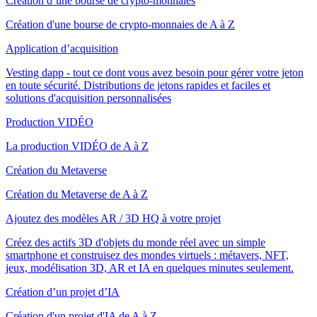
Création d’une bourse de crypto-monnaies
Création d'une bourse de crypto-monnaies de A à Z
Application d’acquisition
Vesting dapp - tout ce dont vous avez besoin pour gérer votre jeton
en toute sécurité. Distributions de jetons rapides et faciles et
solutions d'acquisition personnalisées
Production VIDÉO
La production VIDÉO de A à Z
Création du Metaverse
Création du Metaverse de A à Z
Ajoutez des modèles AR / 3D HQ à votre projet
Créez des actifs 3D d'objets du monde réel avec un simple
smartphone et construisez des mondes virtuels : métavers, NFT,
jeux, modélisation 3D, AR et IA en quelques minutes seulement.
Création d’un projet d’IA
Création d'un projet d'IA de A à Z