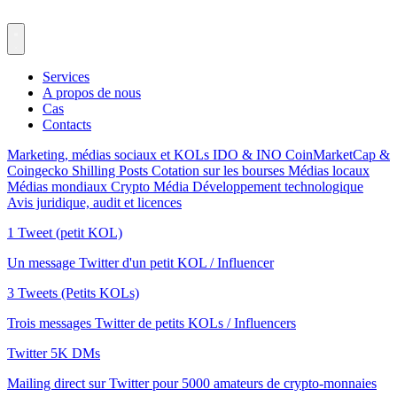
Services
A propos de nous
Cas
Contacts
Marketing, médias sociaux et KOLs
IDO & INO
CoinMarketCap &
Coingecko
Shilling Posts
Cotation sur les bourses
Médias locaux
Médias mondiaux
Crypto Média
Développement technologique
Avis juridique, audit et licences
1 Tweet (petit KOL)
Un message Twitter d'un petit KOL / Influencer
3 Tweets (Petits KOLs)
Trois messages Twitter de petits KOLs / Influencers
Twitter 5K DMs
Mailing direct sur Twitter pour 5000 amateurs de crypto-monnaies