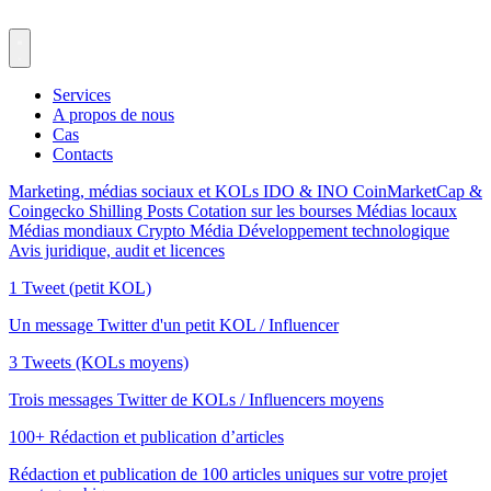
Services
A propos de nous
Cas
Contacts
Marketing, médias sociaux et KOLs
IDO & INO
CoinMarketCap &
Coingecko
Shilling Posts
Cotation sur les bourses
Médias locaux
Médias mondiaux
Crypto Média
Développement technologique
Avis juridique, audit et licences
1 Tweet (petit KOL)
Un message Twitter d'un petit KOL / Influencer
3 Tweets (KOLs moyens)
Trois messages Twitter de KOLs / Influencers moyens
100+ Rédaction et publication d’articles
Rédaction et publication de 100 articles uniques sur votre projet