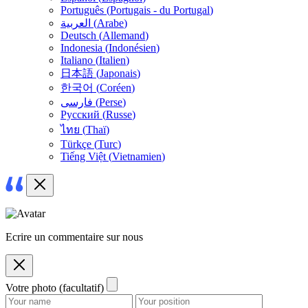
Português
(
Portugais - du Portugal
)
العربية
(
Arabe
)
Deutsch
(
Allemand
)
Indonesia
(
Indonésien
)
Italiano
(
Italien
)
日本語
(
Japonais
)
한국어
(
Coréen
)
فارسی
(
Perse
)
Русский
(
Russe
)
ไทย
(
Thaï
)
Türkçe
(
Turc
)
Tiếng Việt
(
Vietnamien
)
Ecrire un commentaire sur nous
Votre photo (facultatif)