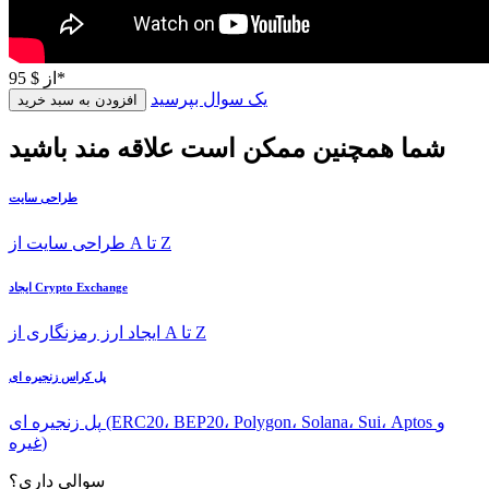
$ 95*
از
یک سوال بپرسید
افزودن به سبد خرید
شما همچنین ممکن است علاقه مند باشید
طراحی سایت
طراحی سایت از A تا Z
ایجاد Crypto Exchange
ایجاد ارز رمزنگاری از A تا Z
پل کراس زنجیره ای
پل زنجیره ای (ERC20، BEP20، Polygon، Solana، Sui، Aptos و
غیره)
سوالی داری؟