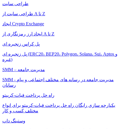
طراحی سایت
طراحی سایت از A تا Z
ایجاد Crypto Exchange
ایجاد ارز رمزنگاری از A تا Z
پل کراس زنجیره ای
پل زنجیره ای (ERC20، BEP20، Polygon، Solana، Sui، Aptos و
غیره)
SMM – مدیریت جامعه
SMM - مدیریت جامعه در رسانه های مختلف اجتماعی و پیام
رسانان
راه حل پرداخت فیات-کریپتو
یکپارچه سازی رایگان راه حل پرداخت فیات-کریپتو برای انواع
مختلف کسب و کار
وستینگ داپ