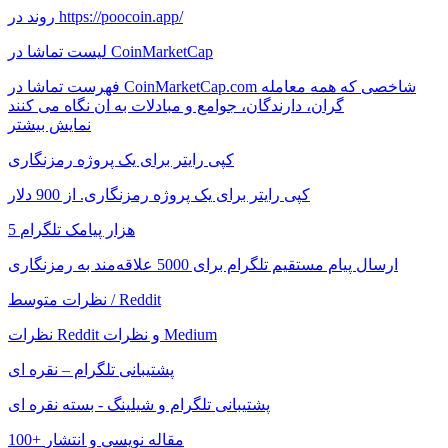
روند در https://poocoin.app/
لیست تماشا در CoinMarketCap
فهرست تماشا در CoinMarketCap.com شاخصی که همه معامله
گران، دارندگان، جوامع و مبادلات به ان نگاه می کنند
نمایش بیشتر
کپی رایتر برای یک پروژه رمزنگاری
کپی رایتر برای یک پروژه رمزنگاری. از 900 دلار
5 هزار پیامک تلگرام
ارسال پیام مستقیم تلگرام برای 5000 علاقه‌مند به رمزنگاری
نظرات متوسط ​​/ Reddit
نظرات Reddit و نظرات Medium
پشتیبانی تلگرام – نقره ای
پشتیبانی تلگرام و شیلینگ - بسته نقره ای
100+ مقاله نویسی و انتشار