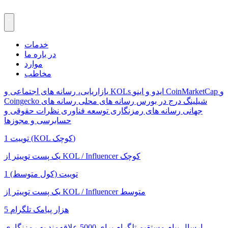
خدمات
در باره ما
موارد
مخاطب
CoinMarketCap و
ایدو و اینو
بازاریابی، رسانه های اجتماعی و KOLs
شیلینگ
درج در بورس
رسانه های محلی
رسانه های
Coingecko
جهانی
رسانه های رمزنگاری
توسعه فناوری
نظرات حقوقی و
حسابرسی و مجوزها
1 توییت (KOL کوچک)
یک پست توییتر از KOL / Influencer کوچک
1 توییت (کول متوسط)
یک پست توییتر از KOL / Influencer متوسط
5 هزار پیامک تلگرام
ارسال پیام مستقیم تلگرام برای 5000 علاقه‌مند به رمزنگاری