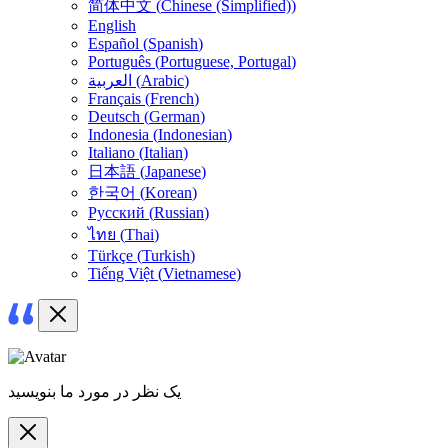
简体中文
(
Chinese (Simplified)
)
English
Español
(
Spanish
)
Português
(
Portuguese, Portugal
)
)
Arabic
(
العربية
Français
(
French
)
Deutsch
(
German
)
Indonesia
(
Indonesian
)
Italiano
(
Italian
)
日本語
(
Japanese
)
한국어
(
Korean
)
Русский
(
Russian
)
ไทย
(
Thai
)
Türkçe
(
Turkish
)
Tiếng Việt
(
Vietnamese
)
یک نظر در مورد ما بنویسید