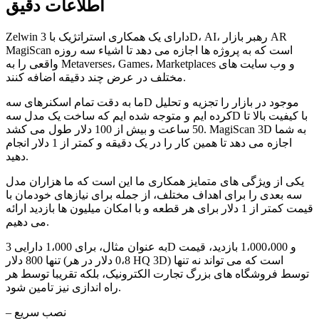
اطلاعات دقیق
Zelwin دارای یک همکاری استراتژیک با 3D، AI، رهبر بازار AR
MagiScan است که به پروژه ها اجازه می دهد تا اشیاء سه روزه
واقعی را به Metaverses، Games، Marketplaces و وب سایت های
مختلف در عرض چند دقیقه اضافه کنند.
ما به دقت تمام اسکنرهای سهD موجود در بازار را تجزیه و تحلیل
کرده ایم و متوجه شده ایم که ساخت یک مدل سهD با کیفیت بالا تا
50 ساعت و بیش از 100 دلار طول می کشد. MagiScan 3D به شما
اجازه می دهد تا همین کار را در یک دقیقه و کمتر از 1 دلار انجام
دهید.
یکی از ویژگی های متمایز همکاری ما این است که ما هزاران مدل
سه بعدی را برای اهداف مختلف، از جمله برای نیازهای خودمان با
قیمت کمتر از 1 دلار برای هر قطعه و با امکان میلیون ها بازدید ارائه
می دهیم.
به عنوان مثال، برای 1،000 دارایی 3D و 1،000،000 بازدید، قیمت
تنها 800 دلار (0،8 دلار در هر HQ 3D) است که می تواند نه تنها
توسط فروشگاه های بزرگ تجارت الکترونیک، بلکه تقریبا توسط هر
راه اندازی نیز تامین شود.
– نصب سریع