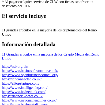
* Al pagar cualquier servicio de ZLW con fichas, se ofrece un
descuento del 10%.
El servicio incluye
11 grandes artículos en la mayoría de los criptomedios del Reino
Unido
Información detallada
11 Grandes artículos en la mayoría de los Crypto Media del Reino
Unido
https://asb.org.uk/
https://www.businessfirstonline.co.uk/
https://www.openbusinesscouncil.org/
https://ldnconnected.co.uk/
https://alltopstartups.com/
https://www.intelligenthq.com/
https://www.hedgethink.com/
https://financial-news.co.uk/
https://www.nationalheadlines.co.uk/
https://www.businesstalk.news/