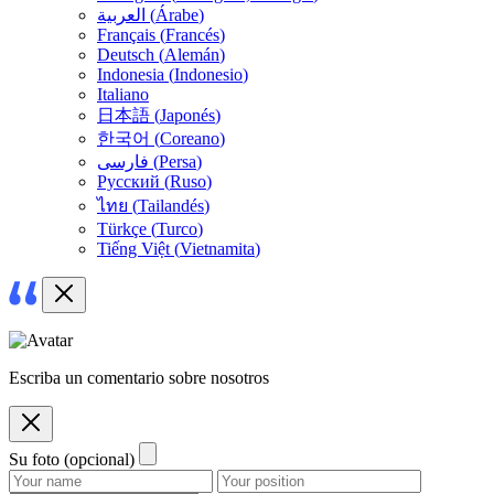
العربية
(
Árabe
)
Français
(
Francés
)
Deutsch
(
Alemán
)
Indonesia
(
Indonesio
)
Italiano
日本語
(
Japonés
)
한국어
(
Coreano
)
فارسی
(
Persa
)
Русский
(
Ruso
)
ไทย
(
Tailandés
)
Türkçe
(
Turco
)
Tiếng Việt
(
Vietnamita
)
Escriba un comentario sobre nosotros
Su foto (opcional)