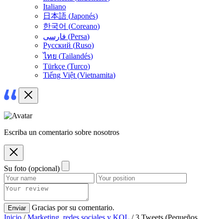
Italiano
日本語
(
Japonés
)
한국어
(
Coreano
)
فارسی
(
Persa
)
Русский
(
Ruso
)
ไทย
(
Tailandés
)
Türkçe
(
Turco
)
Tiếng Việt
(
Vietnamita
)
Escriba un comentario sobre nosotros
Su foto (opcional)
Gracias por su comentario.
Enviar
Inicio
/
Marketing, redes sociales y KOL
/ 3 Tweets (Pequeños