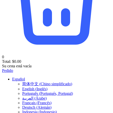
0
Total:
$
0.00
Su cesta está vacía
Pedido
Español
简体中文
(
Chino simplificado
)
English
(
Inglés
)
Português
(
Portugués, Portugal
)
العربية
(
Árabe
)
Français
(
Francés
)
Deutsch
(
Alemán
)
Indonesia
(
Indonesio
)