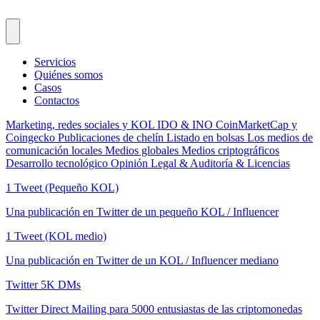
Servicios
Quiénes somos
Casos
Contactos
Marketing, redes sociales y KOL
IDO & INO
CoinMarketCap y
Coingecko
Publicaciones de chelín
Listado en bolsas
Los medios de
comunicación locales
Medios globales
Medios criptográficos
Desarrollo tecnológico
Opinión Legal & Auditoría & Licencias
1 Tweet (Pequeño KOL)
Una publicación en Twitter de un pequeño KOL / Influencer
1 Tweet (KOL medio)
Una publicación en Twitter de un KOL / Influencer mediano
Twitter 5K DMs
Twitter Direct Mailing para 5000 entusiastas de las criptomonedas