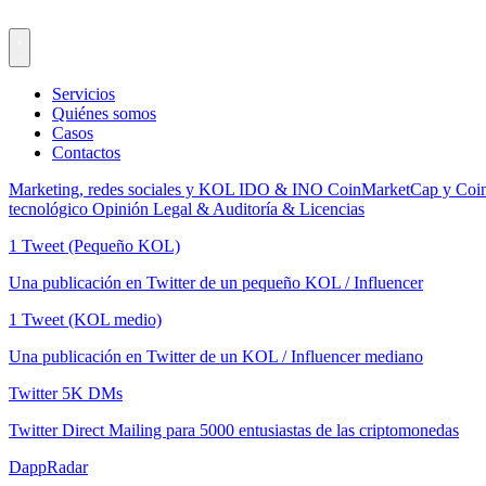
Servicios
Quiénes somos
Casos
Contactos
Marketing, redes sociales y KOL
IDO & INO
CoinMarketCap y Coi
tecnológico
Opinión Legal & Auditoría & Licencias
1 Tweet (Pequeño KOL)
Una publicación en Twitter de un pequeño KOL / Influencer
1 Tweet (KOL medio)
Una publicación en Twitter de un KOL / Influencer mediano
Twitter 5K DMs
Twitter Direct Mailing para 5000 entusiastas de las criptomonedas
DappRadar