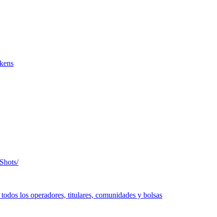
okens
Shots/
todos los operadores, titulares, comunidades y bolsas