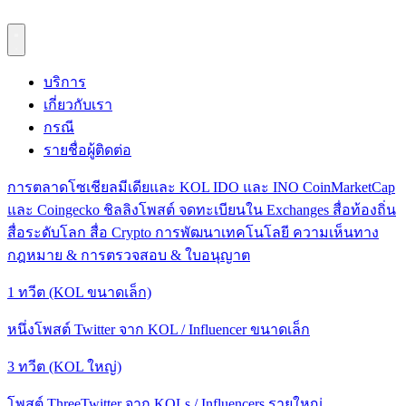
บริการ
เกี่ยวกับเรา
กรณี
รายชื่อผู้ติดต่อ
การตลาดโซเชียลมีเดียและ KOL
IDO และ INO
CoinMarketCap
และ Coingecko
ชิลลิงโพสต์
จดทะเบียนใน Exchanges
สื่อท้องถิ่น
สื่อระดับโลก
สื่อ Crypto
การพัฒนาเทคโนโลยี
ความเห็นทาง
กฎหมาย & การตรวจสอบ & ใบอนุญาต
1 ทวีต (KOL ขนาดเล็ก)
หนึ่งโพสต์ Twitter จาก KOL / Influencer ขนาดเล็ก
3 ทวีต (KOL ใหญ่)
โพสต์ ThreeTwitter จาก KOLs / Influencers รายใหญ่