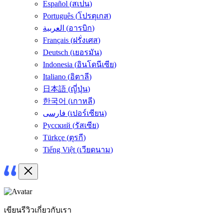
Español
(
สเปน
)
Português
(
โปรตุเกส
)
العربية
(
อารบิก
)
Français
(
ฝรั่งเศส
)
Deutsch
(
เยอรมัน
)
Indonesia
(
อินโดนีเซีย
)
Italiano
(
อิตาลี
)
日本語
(
ญี่ปุ่น
)
한국어
(
เกาหลี
)
فارسی
(
เปอร์เซียน
)
Русский
(
รัสเซีย
)
Türkçe
(
ตุรกี
)
Tiếng Việt
(
เวียดนาม
)
เขียนรีวิวเกี่ยวกับเรา