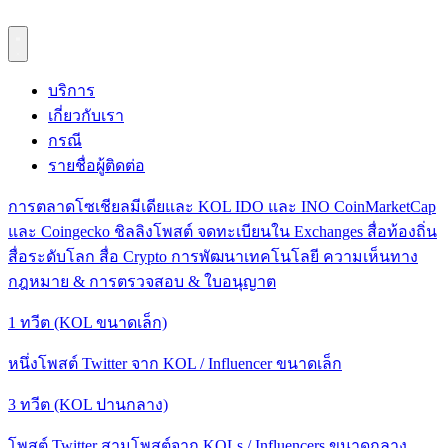
บริการ
เกี่ยวกับเรา
กรณี
รายชื่อผู้ติดต่อ
การตลาดโซเชียลมีเดียและ KOL
IDO และ INO
CoinMarketCap
และ Coingecko
ชิลลิงโพสต์
จดทะเบียนใน Exchanges
สื่อท้องถิ่น
สื่อระดับโลก
สื่อ Crypto
การพัฒนาเทคโนโลยี
ความเห็นทาง
กฎหมาย & การตรวจสอบ & ใบอนุญาต
1 ทวีต (KOL ขนาดเล็ก)
หนึ่งโพสต์ Twitter จาก KOL / Influencer ขนาดเล็ก
3 ทวีต (KOL ปานกลาง)
โพสต์ Twitter สามโพสต์จาก KOLs / Influencers ขนาดกลาง