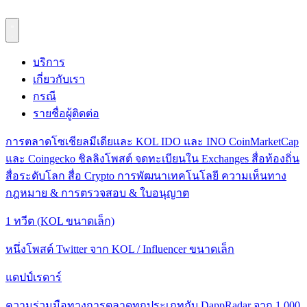
บริการ
เกี่ยวกับเรา
กรณี
รายชื่อผู้ติดต่อ
การตลาดโซเชียลมีเดียและ KOL
IDO และ INO
CoinMarketCap
และ Coingecko
ชิลลิงโพสต์
จดทะเบียนใน Exchanges
สื่อท้องถิ่น
สื่อระดับโลก
สื่อ Crypto
การพัฒนาเทคโนโลยี
ความเห็นทาง
กฎหมาย & การตรวจสอบ & ใบอนุญาต
1 ทวีต (KOL ขนาดเล็ก)
หนึ่งโพสต์ Twitter จาก KOL / Influencer ขนาดเล็ก
แดปป์เรดาร์
ความร่วมมือทางการตลาดทุกประเภทกับ DappRadar จาก 1,000