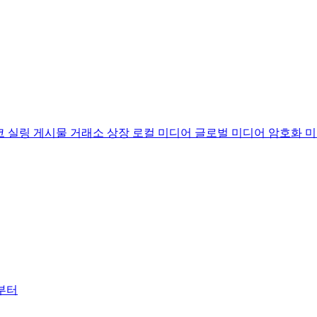
코
실링 게시물
거래소 상장
로컬 미디어
글로벌 미디어
암호화 
러부터