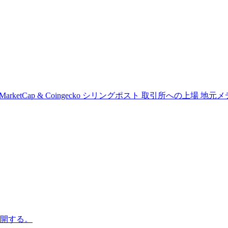
MarketCap & Coingecko
シリングポスト
取引所への上場
地元メ
公開する。