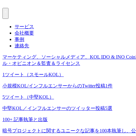
サービス
会社概要
事例
連絡先
マーケティング、ソーシャルメディア、KOL
IDO & INO
Coin
ル・オピニオン＆監査＆ライセンス
1ツイート（スモールKOL）
小規模KOL/インフルエンサーからのTwitter投稿1件
5ツイート（中堅KOL）
中堅KOL／インフルエンサーのツイッター投稿5選
100+ 記事執筆と出版
暗号プロジェクトに関するユニークな記事を100本執筆し、