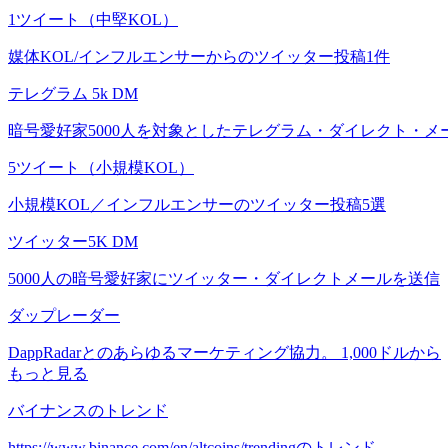
1ツイート（中堅KOL）
媒体KOL/インフルエンサーからのツイッター投稿1件
テレグラム 5k DM
暗号愛好家5000人を対象としたテレグラム・ダイレクト・メ
5ツイート（小規模KOL）
小規模KOL／インフルエンサーのツイッター投稿5選
ツイッター5K DM
5000人の暗号愛好家にツイッター・ダイレクトメールを送信
ダップレーダー
DappRadarとのあらゆるマーケティング協力。 1,000ドルから
もっと見る
バイナンスのトレンド
https://www.binance.com/en/altcoins/trendingのトレンド