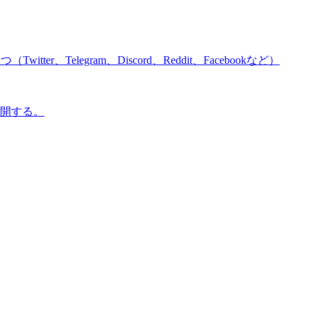
r、Telegram、Discord、Reddit、Facebookなど）
公開する。