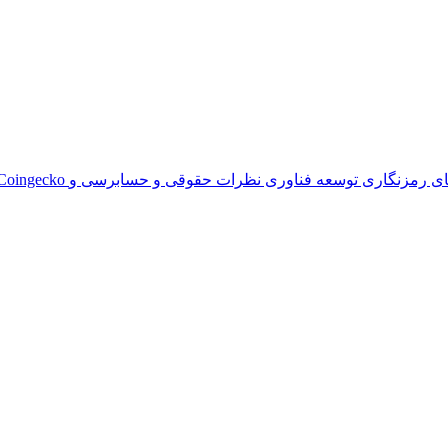
ای رمزنگاری
توسعه فناوری
نظرات حقوقی و حسابرسی و
CoinMarketCap و ingecko