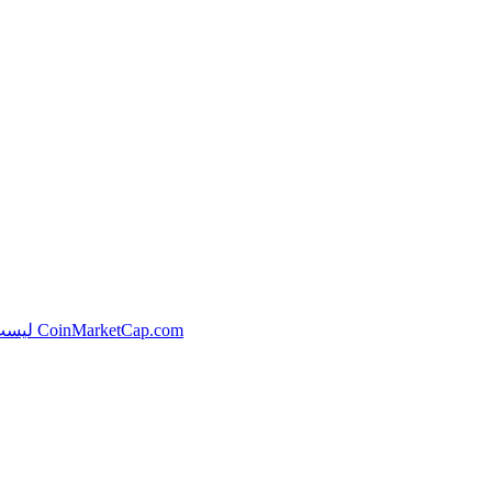
لیست سریع در وب سایت برتر ردیابی قیمت برای ارزهای رمزنگاری شده CoinMarketCap.com