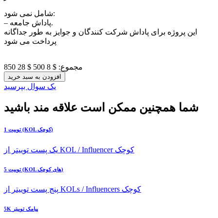
شامل نمی شود:
– پاداش جامعه.
این پروژه برای پاداش شرکت کنندگان و جوایز به طور جداگانه
پرداخت می شود
مجموع:
$ 8 500
$ 28 850
افزودن به سبد خرید
یک سوال بپرسید
شما همچنین ممکن است علاقه مند باشید
1 توییت (KOL کوچک)
یک پست توییتر از KOL / Influencer کوچک
5 توییت (KOL های کوچک)
پنج پست توییتر از KOLs / Influencers کوچک
5K پیامک توییتر