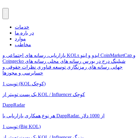
خدمات
در باره ما
موارد
مخاطب
CoinMarketCap و
ایدو و اینو
بازاریابی، رسانه های اجتماعی و KOLs
شیلینگ
درج در بورس
رسانه های محلی
رسانه های
Coingecko
جهانی
رسانه های رمزنگاری
توسعه فناوری
نظرات حقوقی و
حسابرسی و مجوزها
1 توییت (KOL کوچک)
یک پست توییتر از KOL / Influencer کوچک
DappRadar
هر نوع همکاری بازاریابی با DappRadar. از 1000 دلار
1 توییت (Big KOL)
یک پست توییتر از KOL / Influencer بزرگ