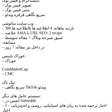
اینستاگرام و فیس بوک:
– تصویر فیس بوک
– متنی فیس بوک
– سریع نگاهی قرقره ویدئو
وب سایت ساتوشی:
– اطلاعیه ها 300k بازدید ماهانه: 4 اطلاعیه ها
– خلاصه AMA با URL SEO: 2 recaps
– عمیق شیرجه وبلاگ + مقاله متوسط
-مسابقه
– در داخل بنر مقاله: 7 روز
خوراک بایننس:
– خوراک
CoinMarketCap:
– CMC
تیک تاک:
– سریع نگاهی TikTok ویدئو
سیستم عامل های دیگر:
– انجمن در Subreddit
– اخبار ترجمه شده به زبان های اسپانیایی، روسی و اندونزیایی – 1
اخبار