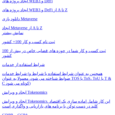
ایجاد پروژه های WEB3 و DeFi
ایجاد پروژه های WEB3 و DeFi از A تا Z
دانلود بازی Metaverse
ایجاد Metaverse از A تا Z
نمایش بیشتر
ثبت نام کسب و کار 100+ کشور
ثبت کسب و کار شما در حوزه های قضایی خاص در بیش از 100
کشور
شرایط استفاده از خدمات
شرایط خدمات (همچنین به عنوان شرایط استفاده یا شرایط و
ضوابط شناخته می شود، معمولا به عنوان TOS یا ToS، ToU یا T &
C کوتاه می شود)
ایجاد و ویرایش Tokenomics
ایجاد و ویرایش Tokenomics. این کار شامل اماده سازی یک اقتصاد
کلید در دست توکن با برنامه های بازاریابی و واگذاری است