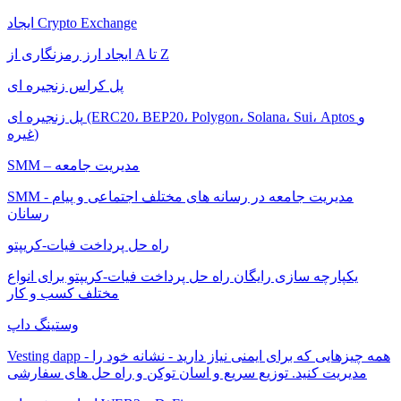
ایجاد Crypto Exchange
ایجاد ارز رمزنگاری از A تا Z
پل کراس زنجیره ای
پل زنجیره ای (ERC20، BEP20، Polygon، Solana، Sui، Aptos و
غیره)
SMM – مدیریت جامعه
SMM - مدیریت جامعه در رسانه های مختلف اجتماعی و پیام
رسانان
راه حل پرداخت فیات-کریپتو
یکپارچه سازی رایگان راه حل پرداخت فیات-کریپتو برای انواع
مختلف کسب و کار
وستینگ داپ
Vesting dapp - همه چیزهایی که برای ایمنی نیاز دارید - نشانه خود را
مدیریت کنید. توزیع سریع و اسان توکن و راه حل های سفارشی