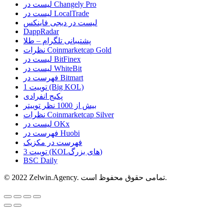
لیست در Changely Pro
لیست در LocalTrade
لیست در دیجی فاینکس
DappRadar
پشتیبانی تلگرام – طلا
نظرات Coinmarketcap Gold
لیست در BitFinex
لیست در WhiteBit
فهرست در Bitmart
1 توییت (Big KOL)
پکیج انفرادی
بیش از 1000 نظر توییتر
نظرات Coinmarketcap Silver
لیست در OKx
فهرست در Huobi
فهرست در مکزیک
3 توییت (KOLهای بزرگ)
BSC Daily
© 2022 Zelwin.Agency. تمامی حقوق محفوظ است.