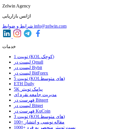
Zelwin Agency
اژانس بازاریابی
info@zelwin.com
شرایط و ضوابط
خدمات
1 توییت (KOL کوچک)
لیست در Qmall
لیست در Bybit
لیست در BitForex
5 توییت (KOLهای متوسط)
ETH Daily
5K پیامک توییتر
مدیریت جامعه نقره ای
فهرست در Bitgert
لیست در Bitget
فهرست در KuCoin
3 توییت (KOLهای متوسط)
100+ مقاله نویسی و انتشار
1000+ پست توییتر منحصر به فرد