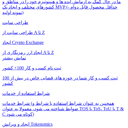
ما در حال کمک به ازمایش ایده ها و هیپنوتیزم خود را در مناطق و
کشورهای مختلف و ایجاد یک MVP (حداقل محصول قابل دوام -
نمونه اولیه)
طراحی سایت
طراحی سایت از A تا Z
ایجاد Crypto Exchange
ایجاد ارز رمزنگاری از A تا Z
نمایش بیشتر
ثبت نام کسب و کار 100+ کشور
ثبت کسب و کار شما در حوزه های قضایی خاص در بیش از 100
کشور
شرایط استفاده از خدمات
شرایط خدمات (همچنین به عنوان شرایط استفاده یا شرایط و
ضوابط شناخته می شود، معمولا به عنوان TOS یا ToS، ToU یا T &
C کوتاه می شود)
ایجاد و ویرایش Tokenomics