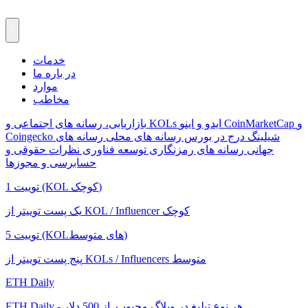
خدمات
در باره ما
موارد
مخاطب
CoinMarketCap و
ایدو و اینو
بازاریابی، رسانه های اجتماعی و KOLs
شیلینگ
درج در بورس
رسانه های محلی
رسانه های
Coingecko
جهانی
رسانه های رمزنگاری
توسعه فناوری
نظرات حقوقی و
حسابرسی و مجوزها
1 توییت (KOL کوچک)
یک پست توییتر از KOL / Influencer کوچک
5 توییت (KOLهای متوسط)
پنج پست توییتر از KOLs / Influencers متوسط
ETH Daily
ETH Daily - هر نوع تبلیغ در وبلاگ محبوب. از 500 دلار