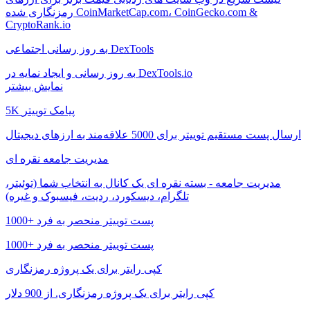
رمزنگاری شده CoinMarketCap.com، CoinGecko.com &
CryptoRank.io
به روز رسانی اجتماعی DexTools
به روز رسانی و ایجاد نمایه در DexTools.io
نمایش بیشتر
5K پیامک توییتر
ارسال پست مستقیم توییتر برای 5000 علاقه‌مند به ارزهای دیجیتال
مدیریت جامعه نقره ای
مدیریت جامعه - بسته نقره ای یک کانال به انتخاب شما (توئیتر،
تلگرام، دیسکورد، ردیت، فیسبوک و غیره)
1000+ پست توییتر منحصر به فرد
1000+ پست توییتر منحصر به فرد
کپی رایتر برای یک پروژه رمزنگاری
کپی رایتر برای یک پروژه رمزنگاری. از 900 دلار