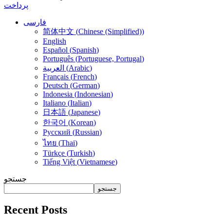
پرداخت
فارسی
简体中文
(
Chinese (Simplified)
)
English
Español
(
Spanish
)
Português
(
Portuguese, Portugal
)
)
Arabic
(
العربية
Français
(
French
)
Deutsch
(
German
)
Indonesia
(
Indonesian
)
Italiano
(
Italian
)
日本語
(
Japanese
)
한국어
(
Korean
)
Русский
(
Russian
)
ไทย
(
Thai
)
Türkçe
(
Turkish
)
Tiếng Việt
(
Vietnamese
)
جستجو
جستجو
Recent Posts