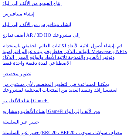
إنتاج الفيديو من الألف إلى الياء
إنشاء ميتافيرس
إنشاء ميتافيرس من الألف إلى الياء
أضف نماذج AR / 3D HQ إلى مشروعك
قم بإنشاء أصول ثلاثية الأبعاد لكائنات العالم الحقيقي باستخدام
الهاتف الذكي فقط وقم ببناء عوالم افتراضية: Metaverse و NFTs
وتوفير الألعاب والنمذجة ثلاثية الأبعاد والواقع المعزز الذكاء
الاصطناعي لمدة دقيقة واحدة فقط
تطوير مخصص
يمكننا المساعدة في التطوير المخصص لأي مستوى من
استفساراتك وتنفيذ العديد من المنتجات المختلفة لمشروعك
إنشاء الألعاب و GameFi
إنشاء الألعاب ومشاريع GameFi من الألف إلى الياء
جسر عبر السلسلة
جسر عبر السلسلة (ERC20 ، BEP20 ، مضلع ، سولانا ، سوي ،