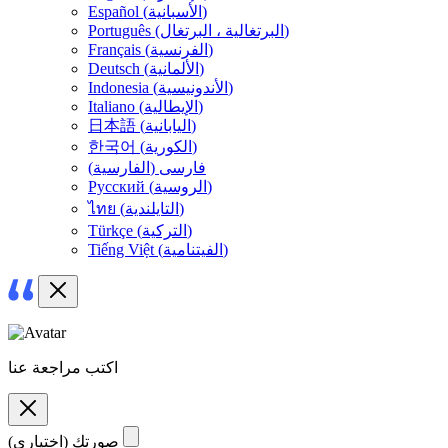
)
الأسبانية
(
Español
)
البرتغالية ، البرتغال
(
Português
)
الفرنسية
(
Français
)
الألمانية
(
Deutsch
)
الأندونيسية
(
Indonesia
)
الإيطالية
(
Italiano
)
اليابانية
(
日本語
)
الكورية
(
한국어
فارسی
(
الفارسية
)
)
الروسية
(
Русский
)
التايلندية
(
ไทย
)
التركية
(
Türkçe
)
الفيتنامية
(
Tiếng Việt
اكتب مراجعة عنا
صورتك (اختياري)