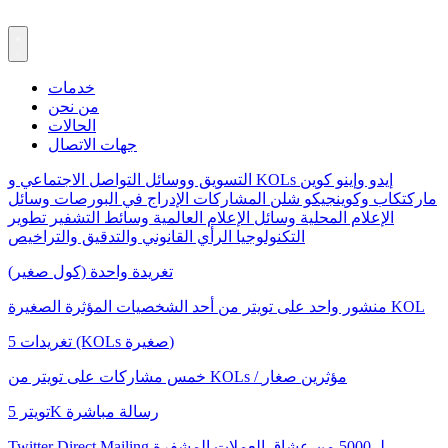
خدمات
من نحن
الحالات
جهات الاتصال
إيدو وإينو
كوين
التسويق ووسائل التواصل الاجتماعي و KOLs
ماركتكاب وكوينجيكو
شلن المشاركات
الإدراج في البورصات
وسائل
الإعلام المحلية
وسائل الإعلام العالمية
وسائط التشفير
تطوير
التكنولوجيا
الرأي القانوني والتدقيق والتراخيص
تغريدة واحدة (كول صغير)
منشور واحد على تويتر من أحد الشخصيات المؤثرة الصغيرة KOL
5 تغريدات (KOLs صغيرة)
خمس مشاركات على تويتر من KOLs / مؤثرين صغار
تويتر 5K رسالة مباشرة
Twitter Direct Mailing لـ 5000 من عشاق العملات المشفرة